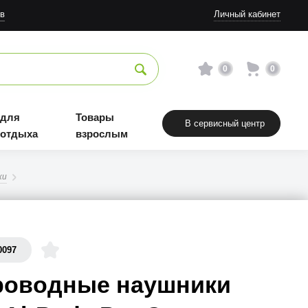
в
Личный кабинет
0
0
 для
Товары
В сервисный центр
 отдыха
взрослым
ки
0097
роводные наушники