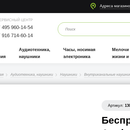
я
Аудиотехника, наушники
Часы, носимая электроника
Мелочи для жизни и отдыха
Адреса магазино
ЕРВИСНЫЙ ЦЕНТР
 495 960-14-54
 916 714-60-14
Аудиотехника,
Часы, носимая
Мелочи
ния
наушники
электроника
жизни и
ая
Аудиотехника, наушники
Наушники
Внутриканальные наушни
Артикул:
13
Бесп