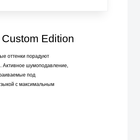
Custom Edition
вые оттенки порадуют
я. Активное шумоподавление,
траиваемые под
узыкой с максимальным