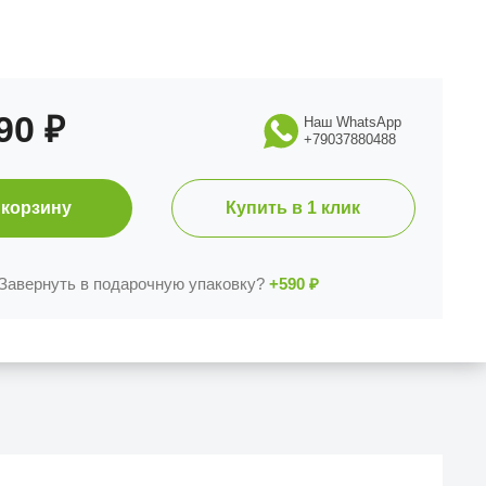
990
₽
Наш WhatsApp
+79037880488
 корзину
Купить в 1 клик
Завернуть в подарочную упаковку?
+590
₽