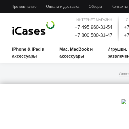
iPhone & iPad и аксессуары
Mac, MacBook и аксессуары
Игрушки, развлечени
Про компанию
Оплата и доставка
Обзоры
Контакты
ИНТЕРНЕТ МАГАЗИН
С
+7 495 960-31-54
+7
+7 800 500-31-47
+7
iPhone & iPad и
Mac, MacBook и
Игрушки,
аксессуары
аксессуары
развлече
Главн