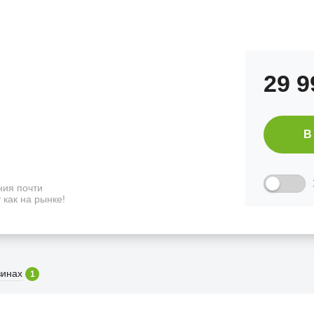
29 
В
ия почти
 как на рынке!
зинах
1