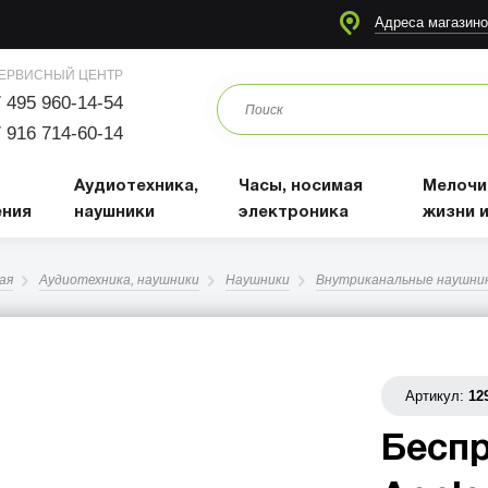
я
Аудиотехника, наушники
Часы, носимая электроника
Мелочи для жизни и отдыха
Адреса магазино
ЕРВИСНЫЙ ЦЕНТР
 495 960-14-54
 916 714-60-14
Аудиотехника,
Часы, носимая
Мелочи
ения
наушники
электроника
жизни 
ая
Аудиотехника, наушники
Наушники
Внутриканальные наушни
Артикул:
12
Бесп