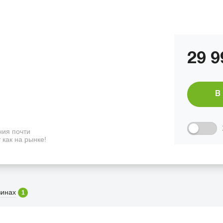
29 
В
ия почти
 как на рынке!
зинах
1