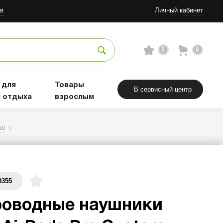
в
Личный кабинет
0
0
 для
Товары
В сервисный центр
и отдыха
взрослым
ки
9355
роводные наушники