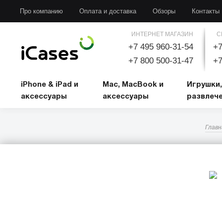
iPhone & iPad и аксессуары
Mac, MacBook и аксессуары
Игрушки, развлечени
Про компанию
Оплата и доставка
Обзоры
Контакты
ИНТЕРНЕТ МАГАЗИН
С
+7 495 960-31-54
+7
+7 800 500-31-47
+7
iPhone & iPad и
Mac, MacBook и
Игрушки,
аксессуары
аксессуары
развлеч
Главн