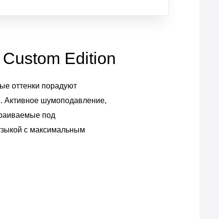
Custom Edition
вые оттенки порадуют
я. Активное шумоподавление,
траиваемые под
узыкой с максимальным