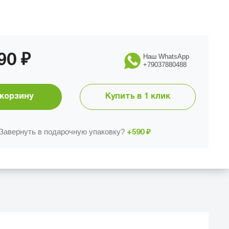
₽
990
Наш WhatsApp
+79037880488
 корзину
Купить в 1 клик
Завернуть в подарочную упаковку?
₽
+590