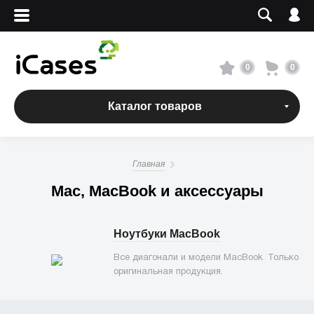
Вход
Регистрация
Сервисный центр
0
0
О магазине
Каталог товаров
Оплата и доставка
Главная
Адреса магазинов
Mac, MacBook и аксессуары
Вакансии
Ноутбуки MacBook
Все диагонали и модели MacBook. Только
+7 495 960-31-54
оригинальная продукция.
+7 800 500-31-47