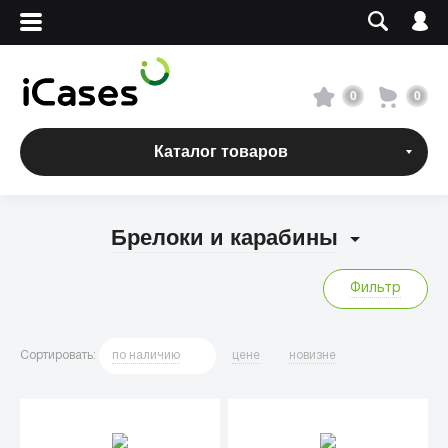
Вход
Регистрация
Сервисный центр
0
0
О магазине
Каталог товаров
Оплата и доставка
Брелоки и карабины
Адреса магазинов
Фильтр
Вакансии
Сортировать
:
по
наличию
цене
новизне
+7 495 960-31-54
+7 800 500-31-47