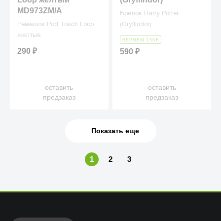
MD973ZM/A
Брелок Harry Potter
Ремешок Pod Touch Loop
(Gryffindor)
желтые
ВЕРНЕМ 150
₽
290
₽
590
₽
оставить
оставить
предзаказ
предзаказ
Показать еще
1
2
3