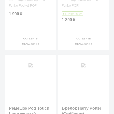
коллекционный брелок
коллекционный брелок
Funko Pocket POP!
Funko POP!
1 990
₽
ВЕРНЕМ 500
₽
1 890
₽
оставить
оставить
предзаказ
предзаказ
Ремешок Pod Touch
Брелок Harry Potter
Loop желтый
(Gryffindor)