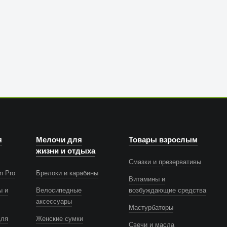
я
Мелочи для
Товары взрослым
жизни и отдыха
Смазки и презервативы
n Pro
Брелоки и карабины
Витамины и
ы и
Велосипедные
возбуждающие средства
аксессуары
Мастурбаторы
для
Женские сумки
Свечи и масла