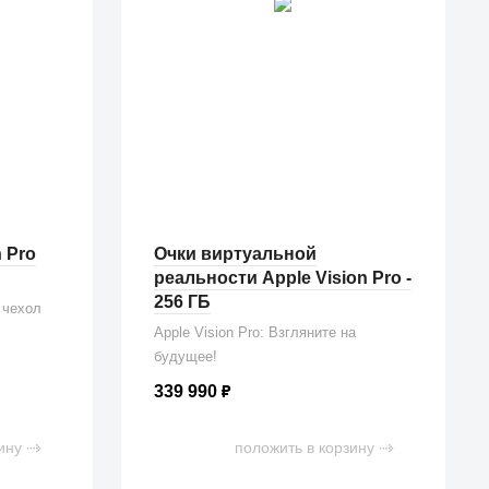
 Pro
Очки виртуальной
реальности Apple Vision Pro -
256 ГБ
- чехол
Apple Vision Pro: Взгляните на
будущее!
339 990
₽
ину
положить в корзину