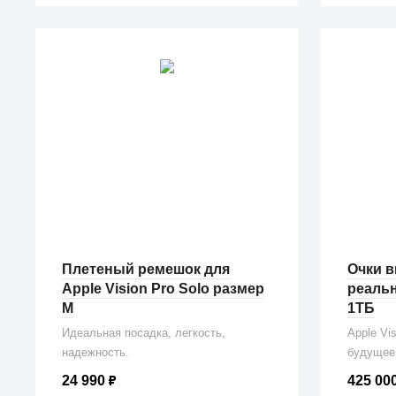
Плетеный ремешок для
Очки 
Apple Vision Pro Solo размер
реальн
M
1ТБ
Идеальная посадка, легкость,
Apple Vi
надежность.
будущее
24 990
₽
425 00