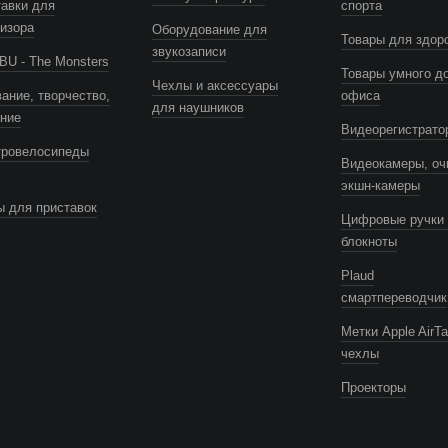
авки для
спорта
изора
Оборудование для
Товары для здор
звукозаписи
U - The Monsters
Товары умного д
Чехлы и аксессуары
ание, творчество,
офиса
для наушников
ение
Видеорегистрато
тровелосипеды
Видеокамеры, оч
экшн-камеры
 для приставок
Цифровые ручки 
блокноты
Plaud
смартпереводчик
Метки Apple AirTa
чехлы
Проекторы