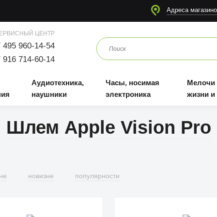
я
Аудиотехника, наушники
Часы, носимая электроника
Мелочи для жизни и отдыха
Адреса магазино
ЕРВИСНЫЙ ЦЕНТР
 495 960-14-54
 916 714-60-14
Аудиотехника,
Часы, носимая
Мелочи
ния
наушники
электроника
жизни и
Шлем Apple Vision Pro
не
новизне
популярности