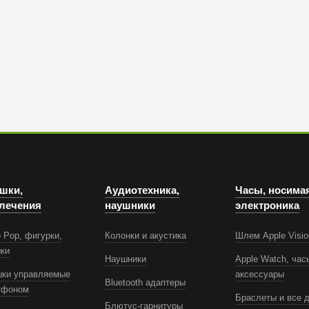
шки,
Аудиотехника,
Часы, носима
лечения
наушники
электроника
 Pop, фигурки,
Колонки и акустика
Шлем Apple Visio
шки
Наушники
Apple Watch, час
шки управляемые
аксессуары
Bluetooth адаптеры
тфоном
Браслеты и все 
Блютус-гарнитуры