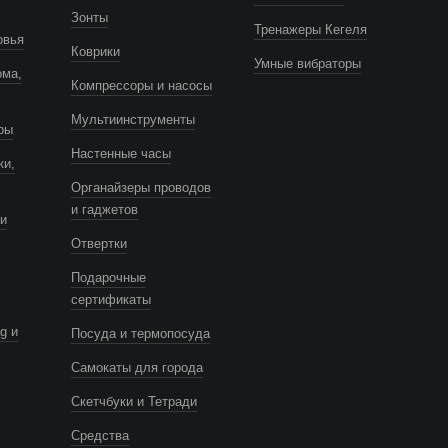
Зонты
Тренажеры Кегеля
овья
Коврики
Умные вибраторы
ома,
Компрессоры и насосы
Мультиинструменты
ры
Настенные часы
ки,
Органайзеры проводов
и гаджетов
и
Отвертки
Подарочные
сертификаты
g и
Посуда и термопосуда
Самокаты для города
Скетчбуки и Тетради
Средства