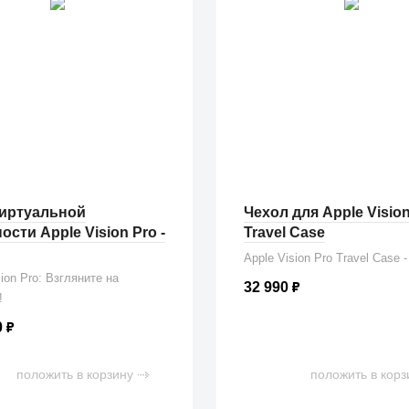
виртуальной
Чехол для Apple Vision
ости Apple Vision Pro -
Travel Case
Apple Vision Pro Travel Case 
sion Pro: Взгляните на
32 990
₽
!
0
₽
положить в корзину
положить в корз