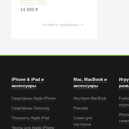
ВЕРНЕМ 6300
₽
14 990
₽
оставить предзаказ
iPhone & iPad и
Mac, MacBook и
Игру
аксессуары
аксессуары
разв
Смартфоны Apple iPhone
Ноутбуки MacBook
Funko
игру
Смартфоны Samsung
Рюкзаки
Игру
Планшеты Apple iPad
Сумки для
смар
ноутбуков
Чехлы для Apple iPhone