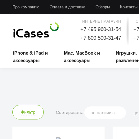
iPhone & iPad и аксессуары
Mac, MacBook и аксессуары
Игрушки, развлечени
Про компанию
Оплата и доставка
Обзоры
Контакты
ИНТЕРНЕТ МАГАЗИН
С
+7 495 960-31-54
+7
+7 800 500-31-47
+7
iPhone & iPad и
Mac, MacBook и
Игрушки,
аксессуары
аксессуары
развлече
Фильтр
Сортировать:
по
наличию
це