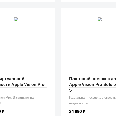
виртуальной
Плетеный ремешок дл
ости Apple Vision Pro -
Apple Vision Pro Solo 
S
sion Pro: Взгляните на
Идеальная посадка, легкость
!
надежность.
0
₽
24 990
₽