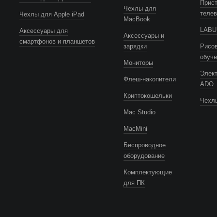
Прист
Чехлы для
телев
Чехлы для Apple iPad
MacBook
LABUB
Аксессуары для
Аксессуары и
смартфонов и планшетов
зарядки
Рисов
обуч
Мониторы
Элек
Флеш-накопители
ADO
Криптокошельки
Чехлы
Mac Studio
MacMini
Беспроводное
оборудование
Комплектующие
для ПК