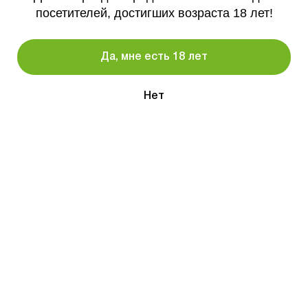
Средство возбуждающее
коллаген Granat-Ascorbat
посетителей, достигших возраста 18 лет!
Supercaps Man's Power 10
150гр
капсул
1 990
₽
Да, мне есть 18 лет
₽
ВЕРНЕМ 150
1 890
₽
Нет
оставить
оставить
предзаказ
предзаказ
Товары для
Товары для
взрослых
взрослых