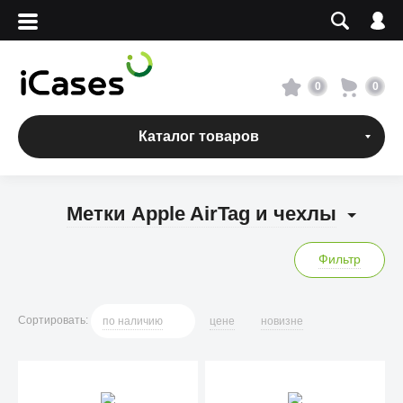
Вход
Регистрация
Сервисный центр
0
0
О магазине
Каталог товаров
Оплата и доставка
Метки Apple AirTag и чехлы
Адреса магазинов
Фильтр
Вакансии
Сортировать
:
по
наличию
цене
новизне
+7 495 960-31-54
+7 800 500-31-47