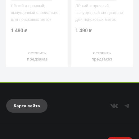
Лёгкий и прочный,
Лёгкий и прочный,
выпущенный специально
выпущенный специально
для поисковых меток
для поисковых меток
AirTag (эйртэг) крепится к
AirTag (эйртэг) крепится к
1 490
₽
1 490
₽
любым вещам при помощи
любым вещам при помощи
кольца.
кольца.
оставить
оставить
предзаказ
предзаказ
Карта сайта