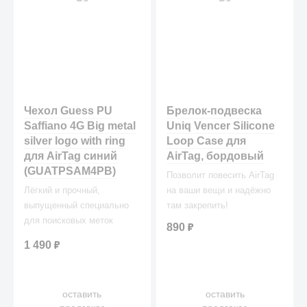
Чехол Guess PU
Брелок-подвеска
Saffiano 4G Big metal
Uniq Vencer Silicone
silver logo with ring
Loop Case для
для AirTag синий
AirTag, бордовый
(GUATPSAM4PB)
Позволит повесить AirTag
Лёгкий и прочный,
на ваши вещи и надёжно
выпущенный специально
там закрепить!
для поисковых меток
890
₽
AirTag (эйртэг) крепится к
1 490
₽
любым вещам при помощи
кольца.
оставить
оставить