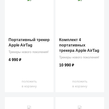
Портативный трекер
Комплект 4
Apple AirTag
портативных
трекера Apple AirTag
Трекеры нового поколения!
Трекеры нового поколения!
4 990
₽
10 990
₽
положить
положить
в корзину
в корзину