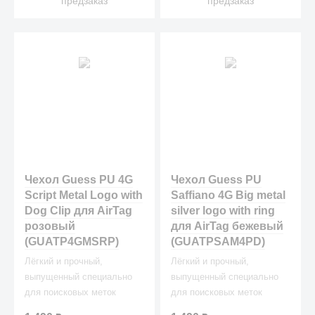
предзаказ
предзаказ
Чехол Guess PU 4G
Чехол Guess PU
Script Metal Logo with
Saffiano 4G Big metal
Dog Clip для AirTag
silver logo with ring
розовый
для AirTag бежевый
(GUATP4GMSRP)
(GUATPSAM4PD)
Лёгкий и прочный,
Лёгкий и прочный,
выпущенный специально
выпущенный специально
для поисковых меток
для поисковых меток
AirTag (эйртэг) крепится к
AirTag (эйртэг) крепится к