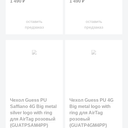
1 490
₽
1 490
₽
любым вещам при помощи
любым вещам при помощи
кольца.
кольца.
оставить
оставить
предзаказ
предзаказ
Чехол Guess PU
Чехол Guess PU 4G
Saffiano 4G Big metal
Big metal logo with
silver logo with ring
ring для AirTag
для AirTag розовый
розовый
(GUATPSAM4PP)
(GUATP4GM4PP)