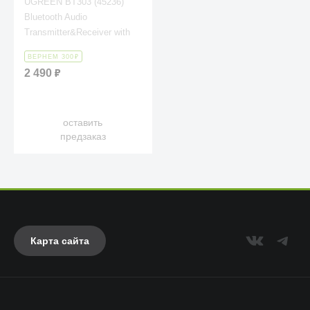
UGREEN BT303 (45236)
Bluetooth Audio
Transmitter&Receiver with
Microphone - Black
ВЕРНЕМ 300
₽
2 490
₽
оставить
предзаказ
Карта сайта