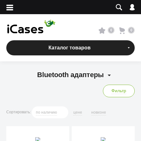
Вход
Регистрация
Сервисный центр
0
0
О магазине
Каталог товаров
Оплата и доставка
Bluetooth адаптеры
Адреса магазинов
Фильтр
Вакансии
Сортировать
:
по
наличию
цене
новизне
+7 495 960-31-54
+7 800 500-31-47