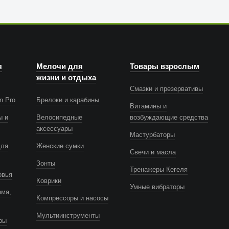
я
Мелочи для
Товары взрослым
жизни и отдыха
Смазки и презервативы
n Pro
Брелоки и карабины
Витамины и
ы и
Велосипедные
возбуждающие средства
аксессуары
Мастурбаторы
для
Женские сумки
Свечи и масла
Зонты
Тренажеры Кегеля
овья
Коврики
Умные вибраторы
ома,
Компрессоры и насосы
Мультиинструменты
ры