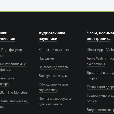
шки,
Аудиотехника,
Часы, носима
лечения
наушники
электроника
 Pop, фигурки,
Колонки и акустика
Шлем Apple Visio
шки
Наушники
Apple Watch, час
шки управляемые
аксессуары
Bluetooth адаптеры
тфоном
Браслеты и все 
Блютус-гарнитуры
авки для
спорта
изора
Оборудование для
Товары для здор
звукозаписи
U - The Monsters
Товары умного д
Чехлы и аксессуары
ание, творчество,
офиса
для наушников
ение
Видеорегистрато