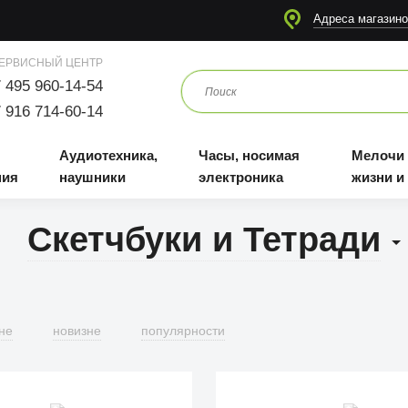
я
Аудиотехника, наушники
Часы, носимая электроника
Мелочи для жизни и отдыха
Адреса магазино
ЕРВИСНЫЙ ЦЕНТР
 495 960-14-54
 916 714-60-14
Аудиотехника,
Часы, носимая
Мелочи
ния
наушники
электроника
жизни и
Скетчбуки и Тетради
не
новизне
популярности