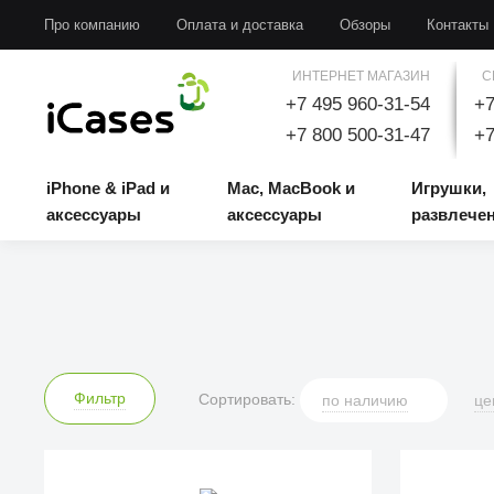
iPhone & iPad и аксессуары
Mac, MacBook и аксессуары
Игрушки, развлечени
Про компанию
Оплата и доставка
Обзоры
Контакты
ИНТЕРНЕТ МАГАЗИН
С
+7 495 960-31-54
+7
+7 800 500-31-47
+7
iPhone & iPad и
Mac, MacBook и
Игрушки,
аксессуары
аксессуары
развлече
Фильтр
Сортировать:
по
наличию
це