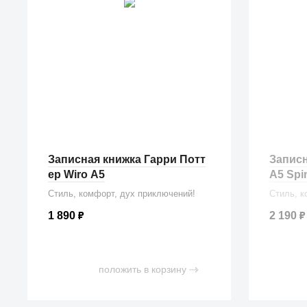
Записная книжка Гарри Потт
Записн
ер Wiro А5
A5 Spi
Стиль, комфорт, дух приключений!
Стиль, к
1 890
₽
2 190
₽
положить в корзину