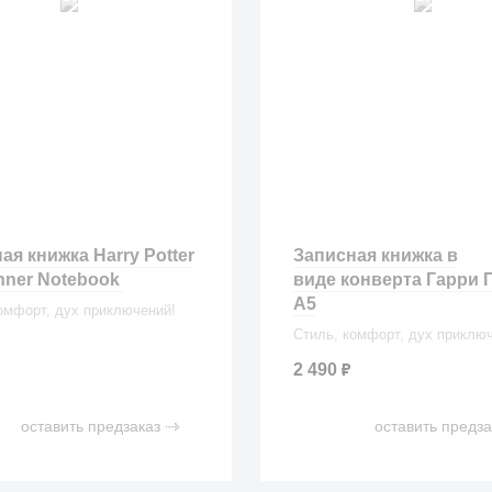
ая книжка Harry Potter
Записная книжка в
nner Notebook
виде конверта Гарри 
А5
омфорт, дух приключений!
Стиль, комфорт, дух приклю
2 490
₽
оставить предзаказ
оставить предза