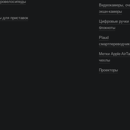
тровелосипеды
Видеокамеры, оч
экшн-камеры
 для приставок
Цифровые ручки 
блокноты
Plaud
смартпереводчик
Метки Apple AirTa
чехлы
Проекторы