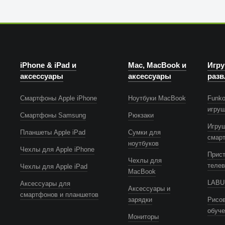
iPhone & iPad и
Mac, MacBook и
Игру
аксессуары
аксессуары
разв
Смартфоны Apple iPhone
Ноутбуки MacBook
Funko
игру
Смартфоны Samsung
Рюкзаки
Игру
Планшеты Apple iPad
Сумки для
смар
ноутбуков
Чехлы для Apple iPhone
Прист
Чехлы для
телев
Чехлы для Apple iPad
MacBook
LABUB
Аксессуары для
Аксессуары и
смартфонов и планшетов
зарядки
Рисов
обуч
Мониторы