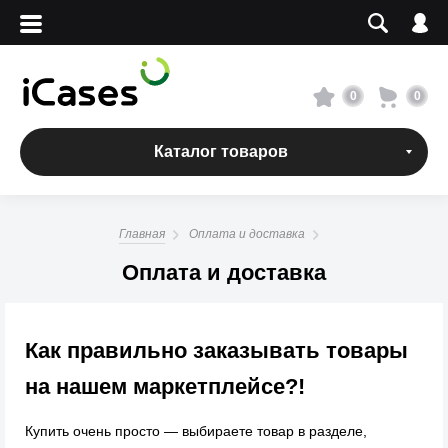
Вход
Регистрация
Сервисный центр
0
0
О магазине
Каталог товаров
Оплата и доставка
Главная
Оплата и доставка
Адреса магазинов
Оплата и доставка
Вакансии
Как правильно заказывать товары
+7 495 960-31-54
на нашем маркетплейсе?!
+7 800 500-31-47
Купить очень просто — выбираете товар в разделе,