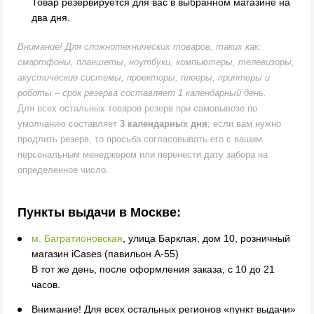
Товар резервируется для вас в выбранном магазине на
два дня.
Внимание! Для сложнотехнических товаров, таких как:
смартфоны, планшеты, ноутбуки, компьютеры, телевизоры,
акустические системы, проекторы, плееры, принтеры и
роботы – срок резерва составляет 1 календарный день.
Для всех остальных товаров резерв при самовывозе по
умолчанию составляет
3 календарных дня
, если вам нужно
продлить резерв, то просьба согласовывать его с вашим
персональным менеджером или перенести дату забора на
определенное число.
Пункты выдачи в Москве:
м. Багратионовская
,
улица Барклая, дом 10, розничный
магазин iCases (павильон А-55)
В тот же день, после оформления заказа, с 10 до 21
часов.
Внимание!
Для всех остальных регионов «пункт выдачи»