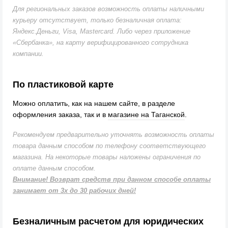
Для региональных заказов возможность оплаты наличными
курьеру отсутствует, только безналичная оплата:
Яндекс.Деньги, Visa, Mastercard. Либо через приложение
«Сбербанка», на карту верифицированного сотрудника
компании.
По пластиковой карте
Можно оплатить, как на нашем сайте, в разделе
оформления заказа, так и в
магазине на Таганской
.
Рекомендуем предварительно уточнять возможность оплаты
товара данным способом по телефону соответствующего
магазина. На некоторые товары наложены ограничения по
оплате данным способом.
Внимание! Возврат средств при данном способе оплаты
занимает от 3х до 30 рабочих дней!
Безналичным расчетом для юридических