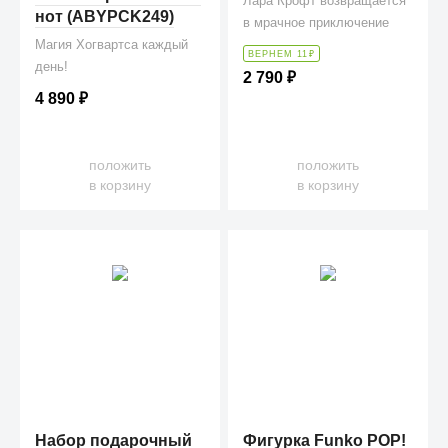
Лара Крофт возвращается
нот (ABYPCK249)
в мрачное приключение
Магия Хогвартса каждый
ВЕРНЕМ 11
₽
день!
2 790
₽
4 890
₽
положить
положить
в корзину
в корзину
Набор подарочный
Фигурка Funko POP!