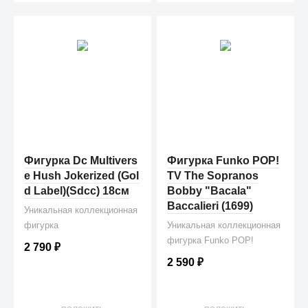
Фигурка Dc Multivers
Фигурка Funko POP!
e Hush Jokerized (Gol
TV The Sopranos
d Label)(Sdcc) 18см
Bobby "Bacala"
Baccalieri (1699)
Уникальная коллекционная
фигурка
Уникальная коллекционная
фигурка Funko POP!
2 790
₽
2 590
₽
положить
положить