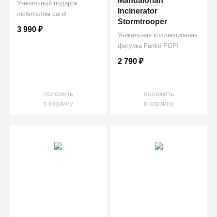
Mandalorian
Уникальный подарок
Incinerator
любителям саги!
Stormtrooper
3 990
₽
Уникальная коллекционная
фигурка Funko POP!
2 790
₽
положить
положить
в корзину
в корзину