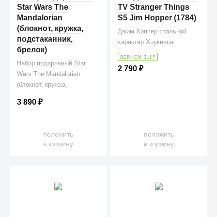
Star Wars The
TV Stranger Things
Mandalorian
S5 Jim Hopper (1784)
(блокнот, кружка,
Джим Хоппер стальной
подстаканник,
характер Хоукинса
брелок)
ВЕРНЕМ 211
₽
Набор подарочный Star
2 790
₽
Wars The Mandalorian
(блокнот, кружка,
подстаканник, брелок)
3 890
₽
положить
положить
в корзину
в корзину