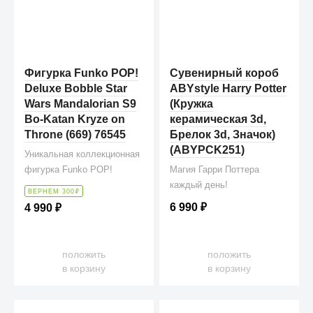
Фигурка Funko POP!
Сувенирный короб
Deluxe Bobble Star
ABYstyle Harry Potter
Wars Mandalorian S9
(Кружка
Bo-Katan Kryze on
керамическая 3d,
Throne (669) 76545
Брелок 3d, Значок)
(ABYPCK251)
Уникальная коллекционная
фигурка Funko POP!
Магия Гарри Поттера
каждый день!
ВЕРНЕМ 300
₽
6 990
₽
4 990
₽
положить
положить
в корзину
в корзину