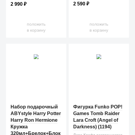
2 590
₽
2 990
₽
положить
положить
в корзину
в корзину
Набор подарочный
Фигурка Funko POP!
ABYstyle Harry Potter
Games Tomb Raider
Harry Ron Hermione
Lara Croft (Angel of
Кружка
Darkness) (1194)
320мл+Брелок+Блок