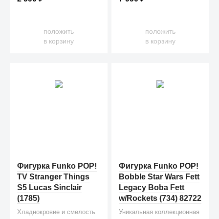
положить
положить
в корзину
в корзину
Фигурка Funko POP!
Фигурка Funko POP!
TV Stranger Things
Bobble Star Wars Fett
S5 Lucas Sinclair
Legacy Boba Fett
(1785)
w/Rockets (734) 82722
Хладнокровие и смелость
Уникальная коллекционная