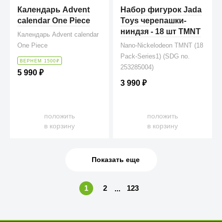
Календарь Advent
Набор фигурок Jada
calendar One Piece
Toys черепашки-
ниндзя - 18 шт TMNT
Календарь Advent calendar
One Piece
Nano-Nickelodeon TMNT (18
Pack-Series1) (SDG no.
ВЕРНЕМ 1500
₽
253285004)
5 990
₽
3 990
₽
положить
положить
в корзину
в корзину
Показать еще
1
2
123
...