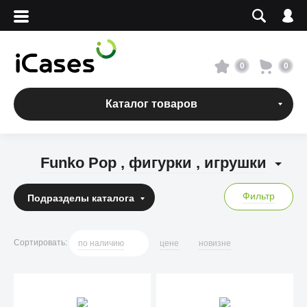
Вход
Регистрация
Сервисный центр
0
0
О магазине
Каталог товаров
Оплата и доставка
Funko Pop ,
фигурки ,
игрушки
Адреса магазинов
Фильтр
Подразделы
каталога
Вакансии
Сортировать
:
по
наличию
цене
новизне
+7 495 960-31-54
+7 800 500-31-47