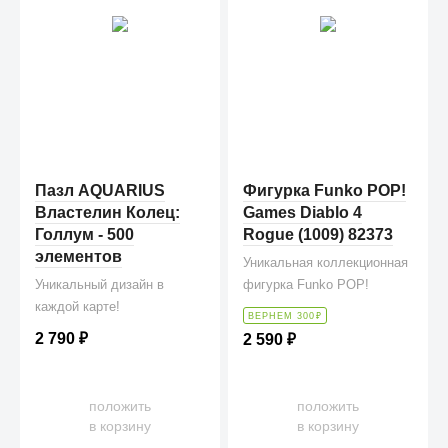
Пазл AQUARIUS
Фигурка Funko POP!
Властелин Колец:
Games Diablo 4
Голлум - 500
Rogue (1009) 82373
элементов
Уникальная коллекционная
Уникальный дизайн в
фигурка Funko POP!
каждой карте!
ВЕРНЕМ 300
₽
2 790
₽
2 590
₽
положить
положить
в корзину
в корзину