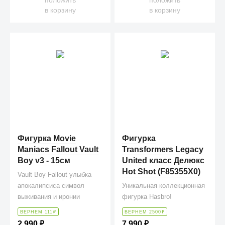
в корзину
в корзину
Фигурка Movie
Фигурка
Maniacs Fallout Vault
Transformers Legacy
Boy v3 - 15см
United класс Делюкс
Hot Shot (F85355X0)
Vault Boy Fallout улыбка
апокалипсиса символ
Уникальная коллекционная
выживания и иронии
фигурка Hasbro!
ВЕРНЕМ 111
₽
ВЕРНЕМ 2500
₽
2 990
₽
7 990
₽