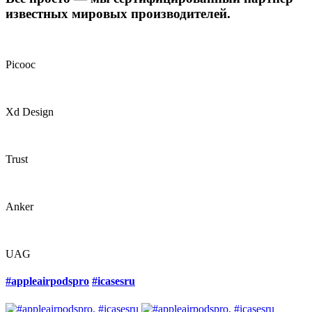
известных мировых производителей.
Picooc
Xd Design
Trust
Anker
UAG
#appleairpodspro
#icasesru