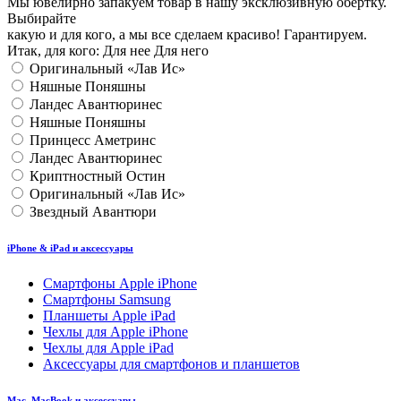
Мы ювелирно запакуем товар в нашу эксклюзивную обертку.
Выбирайте
какую и для кого, а мы все сделаем красиво! Гарантируем.
Итак, для кого:
Для нее
Для него
Оригинальный «Лав Ис»
Няшные Поняшны
Ландес Авантюринес
Няшные Поняшны
Принцесс Аметринс
Ландес Авантюринес
Криптностный Остин
Оригинальный «Лав Ис»
Звездный Авантюри
iPhone & iPad и аксессуары
Смартфоны Apple iPhone
Смартфоны Samsung
Планшеты Apple iPad
Чехлы для Apple iPhone
Чехлы для Apple iPad
Аксессуары для смартфонов и планшетов
Mac, MacBook и аксессуары