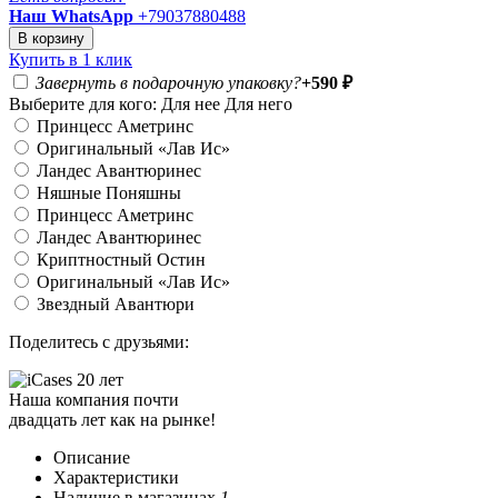
Наш WhatsApp
+79037880488
В корзину
Купить в 1 клик
Завернуть в подарочную упаковку?
+590
₽
Выберите для кого:
Для нее
Для него
Принцесс Аметринс
Оригинальный «Лав Ис»
Ландес Авантюринес
Няшные Поняшны
Принцесс Аметринс
Ландес Авантюринес
Криптностный Остин
Оригинальный «Лав Ис»
Звездный Авантюри
Поделитесь
с друзьями
:
Наша компания почти
двадцать лет как на рынке!
Описание
Характеристики
Наличие в магазинах
1