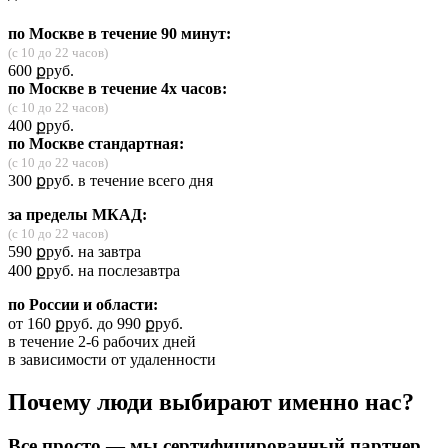
по Москве в течение 90 минут:
(с 10 до 22 часов)
600
ք
руб.
по Москве в течение 4х часов:
(с 10 до 22 часов)
400
ք
руб.
по Москве стандартная:
(с 10 до 22 часов)
300
ք
руб.
в течение всего дня
за пределы МКАД:
(с 10 до 22 часов)
590
ք
руб.
на завтра
400
ք
руб.
на послезавтра
по России и области:
от 160
ք
руб.
до 990
ք
руб.
в течение 2-6 рабочих дней
в зависимости от удаленности
Почему люди выбирают именно нас?
Все просто — мы сертифицированный партнер