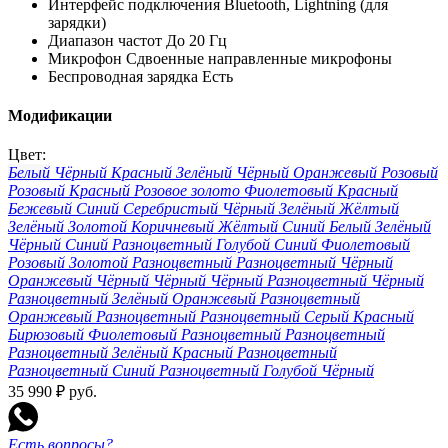
Интерфейс подключения
Bluetooth, Lightning (для
зарядки)
Диапазон частот
До 20 Гц
Микрофон
Сдвоенные направленные микрофоны
Беспроводная зарядка
Есть
Модификации
Цвет:
Белый
Чёрный
Красный
Зелёный
Чёрный
Оранжевый
Розовый
Розовый
Красный
Розовое золото
Фиолетовый
Красный
Бежевый
Синий
Серебристый
Чёрный
Зелёный
Жёлтый
Зелёный
Золотой
Коричневый
Жёлтый
Синий
Белый
Зелёный
Чёрный
Синий
Разноцветный
Голубой
Синий
Фиолетовый
Розовый
Золотой
Разноцветный
Разноцветный
Чёрный
Оранжевый
Чёрный
Чёрный
Чёрный
Разноцветный
Чёрный
Разноцветный
Зелёный
Оранжевый
Разноцветный
Оранжевый
Разноцветный
Разноцветный
Серый
Красный
Бирюзовый
Фиолетовый
Разноцветный
Разноцветный
Разноцветный
Зелёный
Красный
Разноцветный
Разноцветный
Синий
Разноцветный
Голубой
Чёрный
35 990
₽
руб.
Есть вопросы?