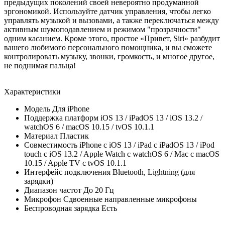
предыдущих поколений своей невероятно продуманной
эргономикой. Используйте датчик управления, чтобы легко
управлять музыкой и вызовами, а также переключаться между
активным шумоподавлением и режимом "прозрачности"
одним касанием. Кроме этого, простое «Привет, Siri» разбудит
вашего любимого персонального помощника, и вы сможете
контролировать музыку, звонки, громкость, и многое другое,
не поднимая пальца!
Характеристики
Модель
Для iPhone
Поддержка платформ
iOS 13 / iPadOS 13 / iOS 13.2 /
watchOS 6 / macOS 10.15 / tvOS 10.1.1
Материал
Пластик
Совместимость
iPhone c iOS 13 / iPad с iPadOS 13 / iPod
touch с iOS 13.2 / Apple Watch c watchOS 6 / Mac с macOS
10.15 / Apple TV c tvOS 10.1.1
Интерфейс подключения
Bluetooth, Lightning (для
зарядки)
Диапазон частот
До 20 Гц
Микрофон
Сдвоенные направленные микрофоны
Беспроводная зарядка
Есть