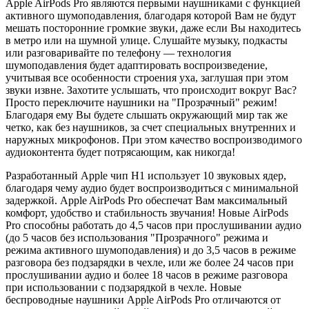
Apple AirPods Pro являются первыми наушниками с функцией
активного шумоподавления, благодаря которой Вам не будут
мешать посторонние громкие звуки, даже если Вы находитесь
в метро или на шумной улице. Слушайте музыку, подкасты
или разговаривайте по телефону — технология
шумоподавления будет адаптировать воспроизведение,
учитывая все особенности строения уха, заглушая при этом
звуки извне. Захотите услышать, что происходит вокруг Вас?
Просто переключите наушники на "Прозрачный" режим!
Благодаря ему Вы будете слышать окружающий мир так же
четко, как без наушников, за счет специальных внутренних и
наружных микрофонов. При этом качество воспроизводимого
аудиоконтента будет потрясающим, как никогда!
Разработанный Apple чип H1 использует 10 звуковых ядер,
благодаря чему аудио будет воспроизводиться с минимальной
задержкой. Apple AirPods Pro обеспечат Вам максимальный
комфорт, удобство и стабильность звучания! Новые AirPods
Pro способны работать до 4,5 часов при прослушивании аудио
(до 5 часов без использования "Прозрачного" режима и
режима активного шумоподавления) и до 3,5 часов в режиме
разговора без подзарядки в чехле, или же более 24 часов при
прослушивании аудио и более 18 часов в режиме разговора
при использовании с подзарядкой в чехле. Новые
беспроводные наушники Apple AirPods Pro отличаются от