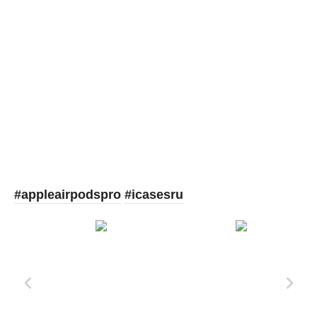
Picooc
#appleairpodspro
#icasesru