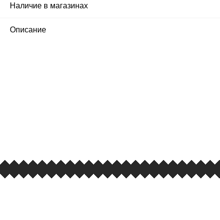
Наличие в магазинах
1
Описание
ПЕРВЫЙ ОФИЦИАЛЬНЫЙ
РОЗНИЧНЫЙ МАГАЗИН
улица Барклая, дом 10, ТЦ «Вкусные сезоны»,
вывеска iCases