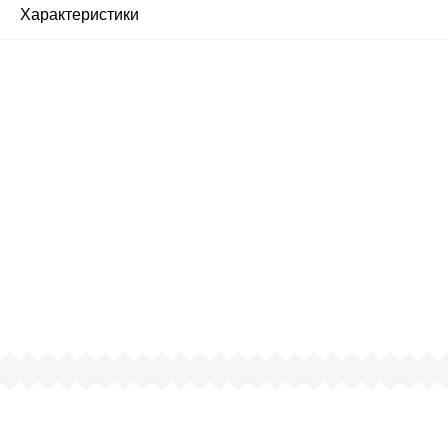
Характеристики
Почему люди выбирают
именно нас?
Все просто — мы сертифицированный
партнер известных мировых
производителей.