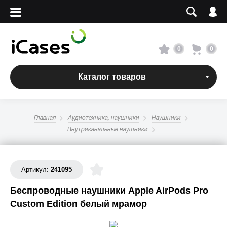
Вход
Регистрация
Сервисный центр
0
0
О магазине
Каталог товаров
Оплата и доставка
Главная
Аудиотехника, наушники
Наушники
Адреса магазинов
Внутриканальные наушники
Вакансии
Артикул:
241095
Беспроводные наушники Apple AirPods Pro
+7 495 960-31-54
Custom Edition белый мрамор
+7 800 500-31-47