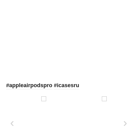
Picooc
#appleairpodspro
#icasesru