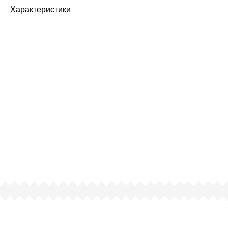
Характеристики
Почему люди выбирают
именно нас?
Все просто — мы сертифицированный
партнер известных мировых
производителей.