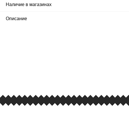
Наличие в магазинах
1
Описание
ПЕРВЫЙ ОФИЦИАЛЬНЫЙ
РОЗНИЧНЫЙ МАГАЗИН
улица Барклая, дом 10, ТЦ «Вкусные сезоны»,
вывеска iCases