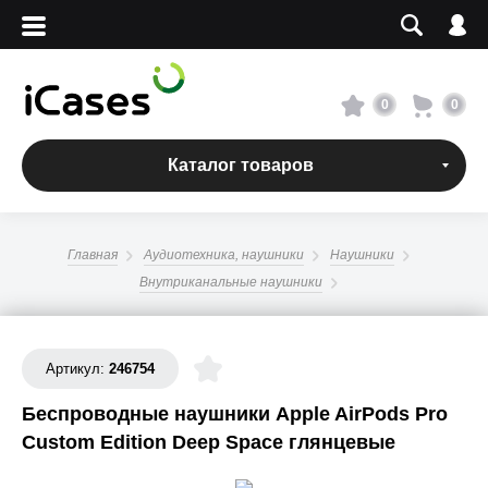
Вход
Регистрация
Сервисный центр
0
0
О магазине
Каталог товаров
Оплата и доставка
Главная
Аудиотехника, наушники
Наушники
Адреса магазинов
Внутриканальные наушники
Вакансии
Артикул:
246754
+7 495 960-31-54
Беспроводные наушники Apple AirPods Pro
Custom Edition Deep Space глянцевые
+7 800 500-31-47