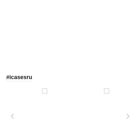
Picooc
#icasesru
Xd Design