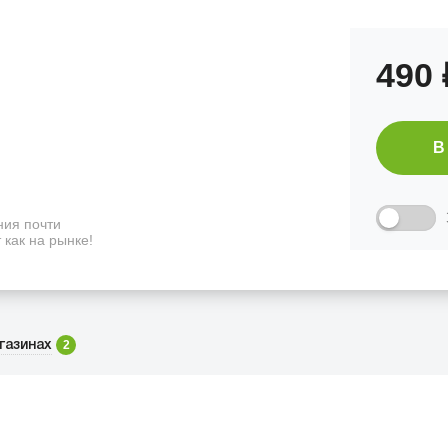
490
В
ия почти
 как на рынке!
2
газинах