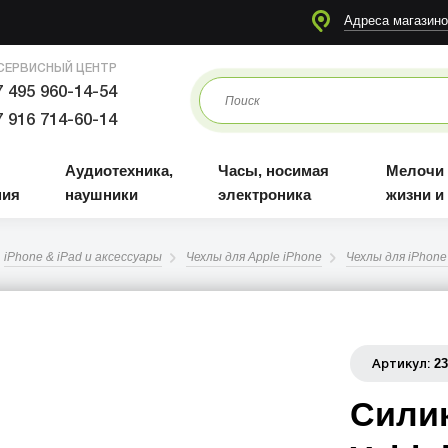
я
Аудиотехника, наушники
Часы, носимая электроника
Мелочи для жизни и отдыха
Адреса магазино
СЕРВИСНЫЙ ЦЕНТР
 495 960-14-54
 916 714-60-14
Аудиотехника,
Часы, носимая
Мелочи
ния
наушники
электроника
жизни и
iPhone & iPad и аксессуары
Чехлы для Apple iPhone
Чехлы для iPhone 
2
Артикул:
Сили