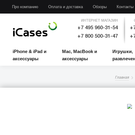
iPhone & iPad и аксессуары
Mac, MacBook и аксессуары
Игрушки, развлечени
Про компанию
Оплата и доставка
Обзоры
Контакты
ИНТЕРНЕТ МАГАЗИН
+7 495 960-31-54
+7
+7 800 500-31-47
+7
iPhone & iPad и
Mac, MacBook и
Игрушки,
аксессуары
аксессуары
развлече
Главная