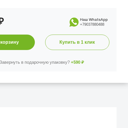
₽
Наш WhatsApp
+79037880488
 корзину
Купить в 1 клик
Завернуть в подарочную упаковку?
+590
₽