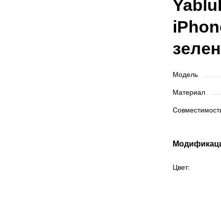
Yablu
iPhon
зеле
Модель
Материал
Совместимос
Модификац
Цвет: