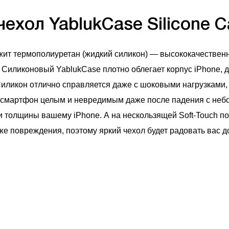
ехол YablukCase Silicone C
жит термополиуретан (жидкий силикон) — высококачествен
Силиконовый YablukCase плотно облегает корпус iPhone, д
 Силикон отлично справляется даже с шоковыми нагрузками,
 смартфон целым и невредимым даже после падения с небо
и толщины вашему iPhone. А на нескользящей Soft-Touch п
кже повреждения, поэтому яркий чехол будет радовать вас д