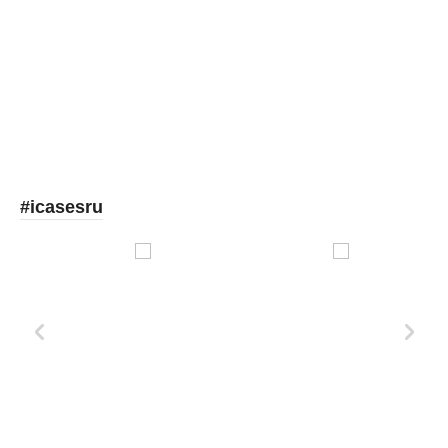
Picooc
#icasesru
Xd Design