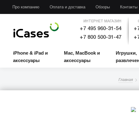
iPhone & iPad и аксессуары
Mac, MacBook и аксессуары
Игрушки, развлечени
Про компанию
Оплата и доставка
Обзоры
Контакты
ИНТЕРНЕТ МАГАЗИН
+7 495 960-31-54
+7
+7 800 500-31-47
+7
iPhone & iPad и
Mac, MacBook и
Игрушки,
аксессуары
аксессуары
развлече
Главная