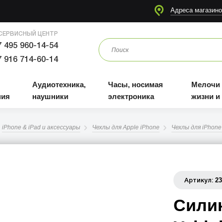
я
Аудиотехника, наушники
Часы, носимая электроника
Мелочи для жизни и отдыха
Адреса магазино
СЕРВИСНЫЙ ЦЕНТР
 495 960-14-54
 916 714-60-14
Аудиотехника,
Часы, носимая
Мелочи
ния
наушники
электроника
жизни и
iPhone & iPad и аксессуары
Чехлы для Apple iPhone
Чехлы для iPhone 
2
Артикул:
Сили