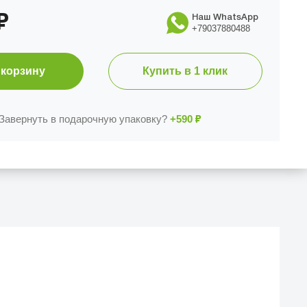
₽
Наш WhatsApp
+79037880488
 корзину
Купить в 1 клик
Завернуть в подарочную упаковку?
+590
₽
Й МАГАЗИН