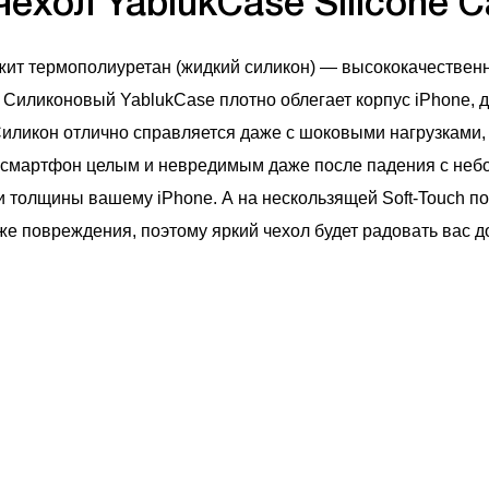
ехол YablukCase Silicone C
жит термополиуретан (жидкий силикон) — высококачествен
Силиконовый YablukCase плотно облегает корпус iPhone, д
 Силикон отлично справляется даже с шоковыми нагрузками,
 смартфон целым и невредимым даже после падения с небо
и толщины вашему iPhone. А на нескользящей Soft-Touch п
кже повреждения, поэтому яркий чехол будет радовать вас д