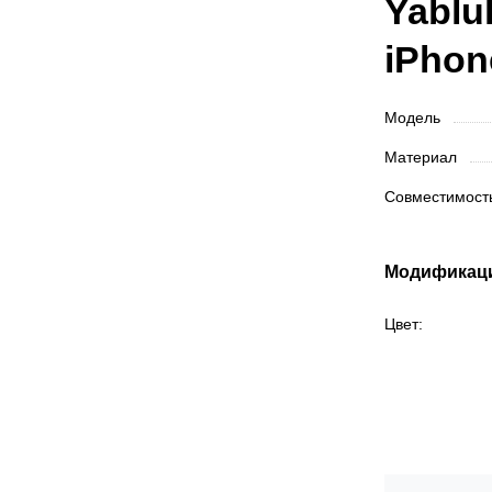
Yablu
iPhon
Модель
Материал
Совместимос
Модификац
Цвет: