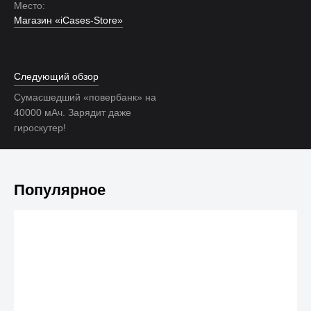
Место:
Магазин «iCases-Store»
Следующий обзор
Сумасшедший «повербанк» на
40000 мАч. Зарядит даже
гироскутер!
Популярное