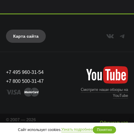
Карта сайта
+7 495 960-31-54
+7 800 500-31-47
Смотрите наши обзоры на
YouTube
© 2007 — 2026
Официальная
«Айкейсес»
. Все права
Что с моим заказом?
информация
Узнать подробнее
Сайт использует cookies.
защищены.
Понятно