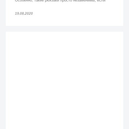
Особенно, такие рюкзаки просто незаменимы, если
попадете под дождь!
19.08.2020