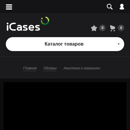
Вход
Регистрация
Сервисный центр
0
0
О магазине
Каталог товаров
Оплата и доставка
Главная
Обзоры
Акустика и наушники
Адреса магазинов
Вакансии
+7 495 960-31-54
+7 800 500-31-47