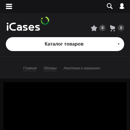
Вход
Регистрация
Сервисный центр
0
0
О магазине
Каталог товаров
Оплата и доставка
Главная
Обзоры
Акустика и наушники
Адреса магазинов
Вакансии
+7 495 960-31-54
+7 800 500-31-47