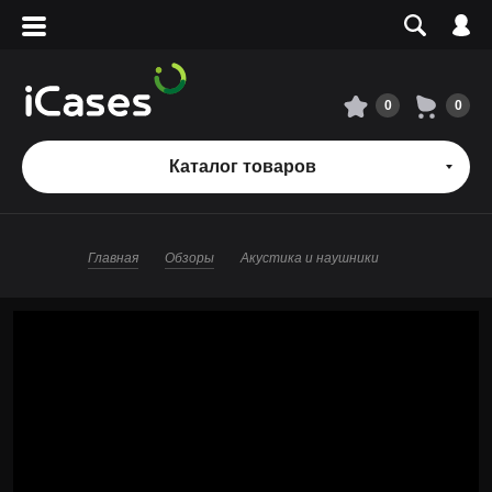
Вход
Регистрация
Сервисный центр
0
0
О магазине
Каталог товаров
Оплата и доставка
Главная
Обзоры
Акустика и наушники
Адреса магазинов
Вакансии
+7 495 960-31-54
+7 800 500-31-47