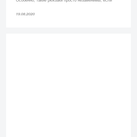
Особенно, такие рюкзаки просто незаменимы, если
попадете под дождь!
19.08.2020