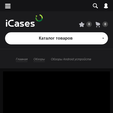
Вход
Регистрация
Сервисный центр
0
0
О магазине
Каталог товаров
Оплата и доставка
Главная
Обзоры
Обзоры Android устройств
Адреса магазинов
Вакансии
+7 495 960-31-54
+7 800 500-31-47