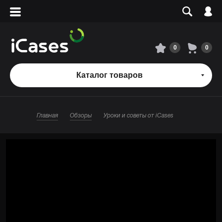
Вход
Регистрация
Сервисный центр
0
0
О магазине
Каталог товаров
Оплата и доставка
Главная
Обзоры
Уроки и советы от iCases
Адреса магазинов
Вакансии
+7 495 960-31-54
+7 800 500-31-47