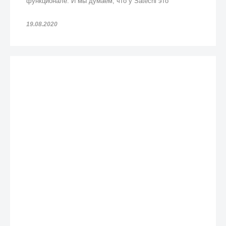
функционале. И мы думаем, что у Satechi это
получилось!
19.08.2020