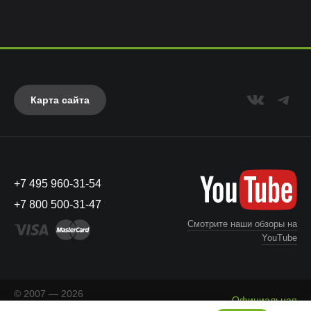
Карта сайта
+7 495 960-31-54
+7 800 500-31-47
Смотрите наши обзоры на
YouTube
© 2007 — 2026
Официальная
«Айкейсес»
. Все права
Что с моим заказом?