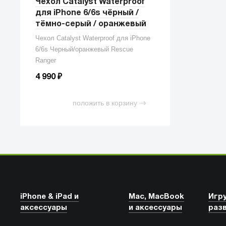
Чехол Catalyst Waterproof
для iPhone 6/6s чёрный /
тёмно-серый / оранжевый
Чехол Catalyst Waterproof для iPhone
6/6s Черный/оранжевый Rescue
Ranger
₽
4 990
положить в корзину
iPhone & iPad и
Mac, MacBook
Игр
аксессуары
и аксессуары
раз