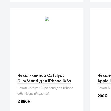
Чехол-клипса Catalyst
Чехол
Clip/Stand для iPhone 6/6s
Apple 
Чехол Catalyst Clip/Stand для iPhone
Чехол MO
6/6s Черный/красный
₽
200
₽
2 990