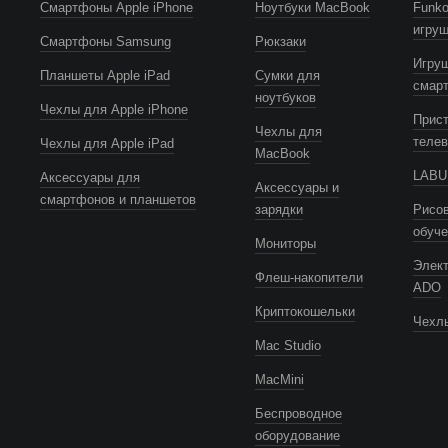
Смартфоны Apple iPhone
Ноутбуки MacBook
Funko
игру
Смартфоны Samsung
Рюкзаки
Игру
Планшеты Apple iPad
Сумки для
смар
ноутбуков
Чехлы для Apple iPhone
Прист
Чехлы для
телев
Чехлы для Apple iPad
MacBook
LABUB
Аксессуары для
Аксессуары и
смартфонов и планшетов
зарядки
Рисов
обуч
Мониторы
Элек
Флеш-накопители
ADO
Криптокошельки
Чехлы
Mac Studio
MacMini
Беспроводное
оборудование