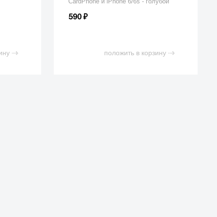
CardPhone и iPhone 6/6s - голубой
₽
590
ину
положить в корзину