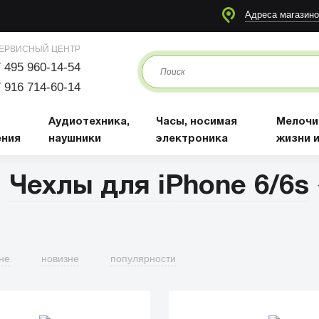
я
Аудиотехника, наушники
Часы, носимая электроника
Мелочи для жизни и отдыха
Адреса магазино
ЕРВИСНЫЙ ЦЕНТР
 495 960-14-54
 916 714-60-14
Аудиотехника,
Часы, носимая
Мелочи
ения
наушники
электроника
жизни 
Чехлы для iPhone 6/6s
не
новизне
популярности