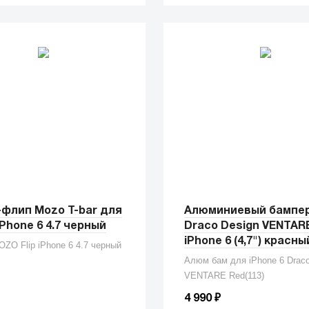
-флип Mozo T-bar для
Алюминиевый бампе
iPhone 6 4.7 черный
Draco Design VENTARE
iPhone 6 (4,7") красны
ZO Flip iPhone 6 4.7 черный
Алюм бам для iPhone 6 Drac
VENTARE Red(113)
₽
4 990