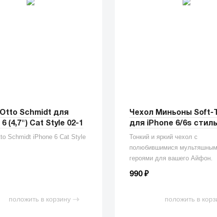
Otto Schmidt для
Чехол Миньоны Soft-
6 (4,7") Cat Style 02-1
для iPhone 6/6s стиль
to Schmidt iPhone 6 Cat Style
Тонкий и яркий чехол с
полюбившимися мультяшны
героями для вашего Айфон.
₽
990
положить в корзину
положить в корз