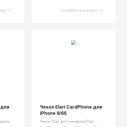
ину
положить в корзину
 для
Чехол Elari CardPhone для
iPhone 6/6S
варель
Чехол Elari для телефона Elari