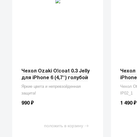
Чехол Ozaki O!coat 0.3 Jelly
Чехол 
для iPhone 6 (4,7") голубой
iPhone 
Яркие цвета и непревзойденная
Чехол Ot
защита!
IP02_1
₽
₽
990
1 490
положить в корзину