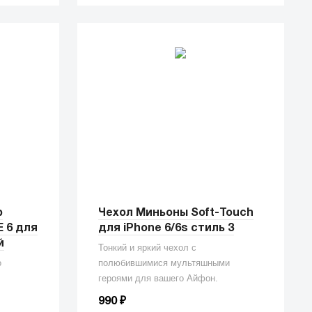
р
Чехол Миньоны Soft-Touch
 6 для
для iPhone 6/6s стиль 3
й
Тонкий и яркий чехол с
o
полюбившимися мультяшными
героями для вашего Айфон.
₽
990