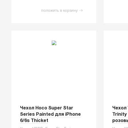
положить в корзину
Чехол Hoco Super Star
Чехол 
Series Painted для iPhone
Trinit
6/6s Thicket
розов