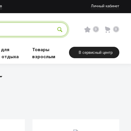
в
Личный кабинет
0
0
 для
Товары
В сервисный центр
и отдыха
взрослым