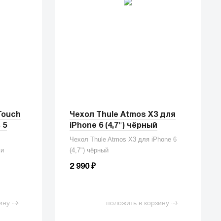
Touch
Чехол Thule Atmos X3 для
 5
iPhone 6 (4,7") чёрный
Чехол Thule Atmos X3 для iPhone 6
ми
(4,7") чёрный
₽
2 990
ину
положить в корзину