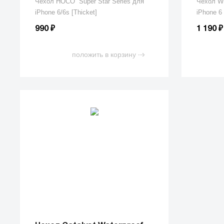
Чехол HOCO Super Star Series для
Чехол Wh
iPhone 6/6s [Thicket]
iPhone 6
₽
₽
990
1 190
положить в корзину