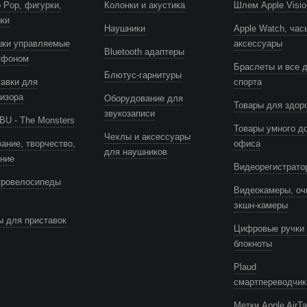
 Pop, фигурки,
Колонки и акустика
Шлем Apple Visio
шки
Наушники
Apple Watch, час
шки управляемые
аксессуары
Bluetooth адаптеры
тфоном
Браслеты и все 
Блютус-гарнитуры
авки для
спорта
изора
Оборудование для
Товары для здор
звукозаписи
U - The Monsters
Товары умного д
Чехлы и аксессуары
ание, творчество,
офиса
для наушников
ение
Видеорегистрато
тровелосипеды
Видеокамеры, оч
экшн-камеры
 для приставок
Цифровые ручки 
блокноты
Plaud
смартпереводчик
Метки Apple AirTa