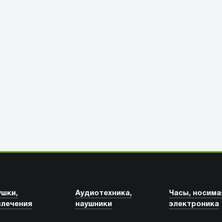
ушки,
Аудиотехника,
Часы, носима
влечения
наушники
электроника