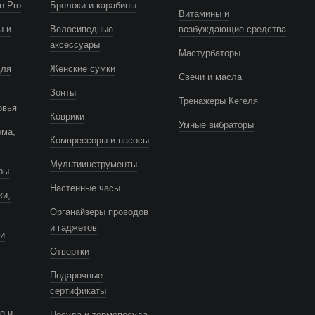
n Pro
Брелоки и карабины
Витамины и
ы и
Велосипедные
возбуждающие средства
аксессуары
Мастурбаторы
для
Женские сумки
Свечи и масла
Зонты
Тренажеры Кегеля
овья
Коврики
Умные вибраторы
ома,
Компрессоры и насосы
Мультиинструменты
ры
Настенные часы
ки,
Органайзеры проводов
и гаджетов
и
Отвертки
Подарочные
сертификаты
g и
Посуда и термопосуда