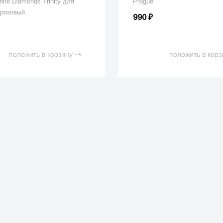
ite Diamonds Trinity для
Prague
 розовый
₽
990
положить в корзину
положить в корз