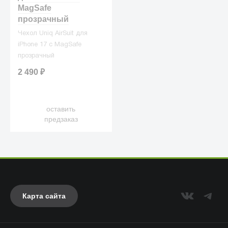
MagSafe
прозрачный
Чехол Uniq AirSuit для
iPhone 17 с MagSafe
прозрачный
2 490
₽
оставить
предзаказ
Карта сайта