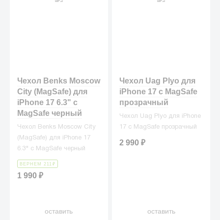
Чехол Benks Moscow
Чехол Uag Plyo для
City (MagSafe) для
iPhone 17 с MagSafe
iPhone 17 6.3" с
прозрачный
MagSafe черный
Чехол Uag Plyo для iPhone
Чехол Benks Moscow City
17 с MagSafe прозрачный
(MagSafe) для iPhone 17
2 990
₽
6.3" с MagSafe черный
ВЕРНЕМ 211
₽
1 990
₽
оставить
оставить