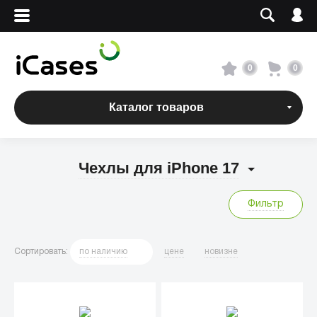
Вход
Регистрация
Сервисный центр
0
0
О магазине
Каталог товаров
Оплата и доставка
Чехлы для iPhone 17
Адреса магазинов
Фильтр
Вакансии
Сортировать
:
по
наличию
цене
новизне
+7 495 960-31-54
+7 800 500-31-47