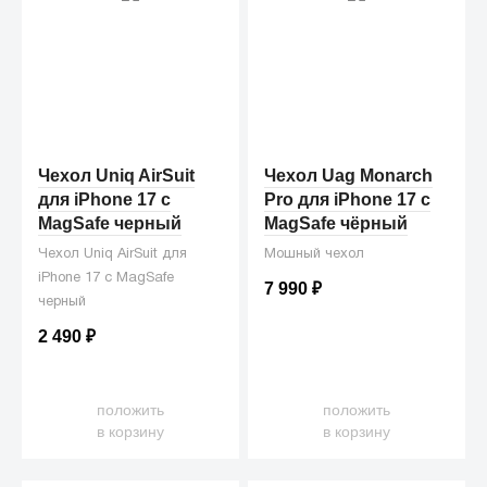
Чехол Uniq AirSuit
Чехол Uag Monarch
для iPhone 17 с
Pro для iPhone 17 c
MagSafe черный
MagSafe чёрный
Чехол Uniq AirSuit для
Мошный чехол
iPhone 17 с MagSafe
7 990
₽
черный
2 490
₽
положить
положить
в корзину
в корзину