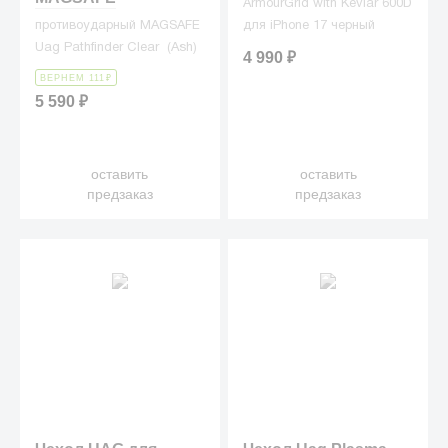
ArmourGrid with Kevlar 600D
противоударный MAGSAFE
для iPhone 17 черный
Uag Pathfinder Clear (Ash)
4 990
₽
ВЕРНЕМ 111
₽
5 590
₽
оставить
оставить
предзаказ
предзаказ