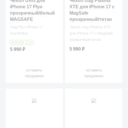
Чехол UAG для
Чехол Uag Plasma
iPhone 17 Plyo
XTE для iPhone 17 с
прозрачный/белый
MagSafe
MAGSAFE
прозрачный/титан
Uag Plyo iPhone 17
Чехол Uag Plasma XTE
(Ice/White)
для iPhone 17 с MagSafe
прозрачный/титан
ВЕРНЕМ 211
₽
5 990
₽
5 990
₽
оставить
оставить
предзаказ
предзаказ