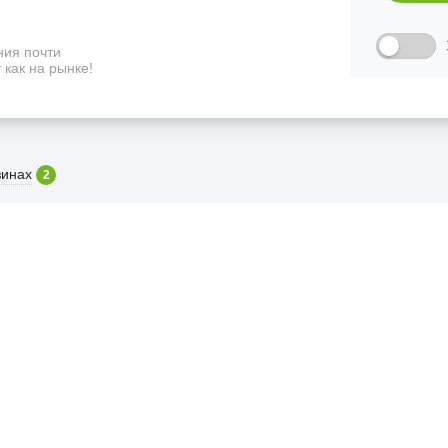
ия почти
 как на рынке!
зинах
2
ФИЦИАЛЬНЫЙ РОЗНИЧНЫ
лая, дом 10, ТЦ «Вкусные сезоны», выв