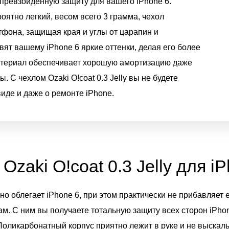
непревзойденную защиту для вашего iPhone 6.
оятно легкий, весом всего 3 грамма, чехол
фона, защищая края и углы от царапин и
ят вашему iPhone 6 яркие оттенки, делая его более
териал обеспечивает хорошую амортизацию даже
. С чехлом Ozaki O!coat 0.3 Jelly вы не будете
де и даже о ремонте iPhone.
Ozaki O!coat 0.3 Jelly для i
отно облегает iPhone 6, при этом практически не прибавляе
ам. С ним вы получаете тотальную защиту всех сторон iPhon
Поликарбонатный корпус приятно лежит в руке и не выскал