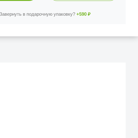
Завернуть в подарочную упаковку?
+590
₽
Й МАГАЗИН
еска iCases