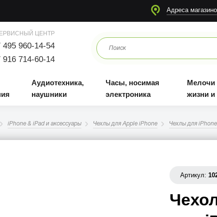
я
Аудиотехника, наушники
Часы, носимая электроника
Мелочи для жизни и отдыха
Адреса магазино
ЕРВИСНЫЙ ЦЕНТР
 495 960-14-54
 916 714-60-14
Аудиотехника,
Часы, носимая
Мелочи
ния
наушники
электроника
жизни и
iPhone & iPad и аксессуары
Чехлы для Apple iPhone
Чехлы для iPhone
Артикул:
10
Чехол