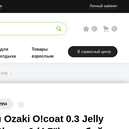
в
Личный кабинет
0
0
 для
Товары
В сервисный центр
 отдыха
взрослым
 6/6s
2954
 Ozaki O!coat 0.3 Jelly