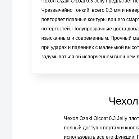
Чехол Ozaki O!coat 0.3 Jelly предлагает 
Чрезвычайно тонкий, всего 0,3 мм и невер
повторяет плавные контуры вашего смарт
потертостей. Полупрозрачные цвета добав
изысканным и современным. Прочный ма
при ударах и падениях с маленькой высоты
задумываться об испорченном внешнем ви
Чехол 
Чехол Ozaki O!coat 0.3 Jelly пл
полный доступ к портам и кнопк
использовать все его функции. 