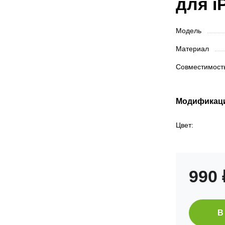
для i
Модель
Материал
Совместимос
Модификац
Цвет:
990
В