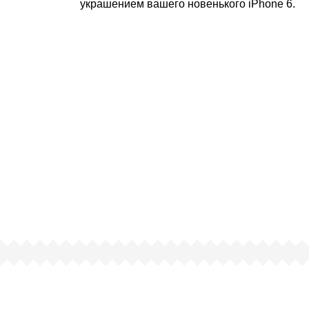
украшением вашего новенького iPhone 6.
чему люди выбирают именно н
ртифицированный партнер известных миро