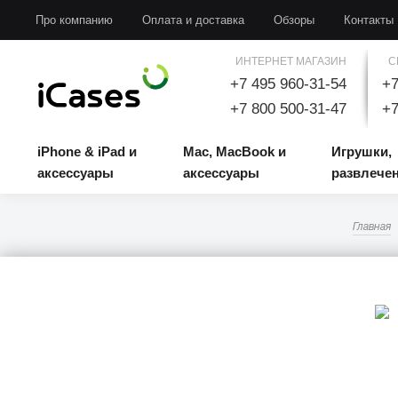
iPhone & iPad и аксессуары
Mac, MacBook и аксессуары
Игрушки, развлечени
Про компанию
Оплата и доставка
Обзоры
Контакты
ИНТЕРНЕТ МАГАЗИН
С
+7 495 960-31-54
+7
+7 800 500-31-47
+7
iPhone & iPad и
Mac, MacBook и
Игрушки,
аксессуары
аксессуары
развлече
Главная