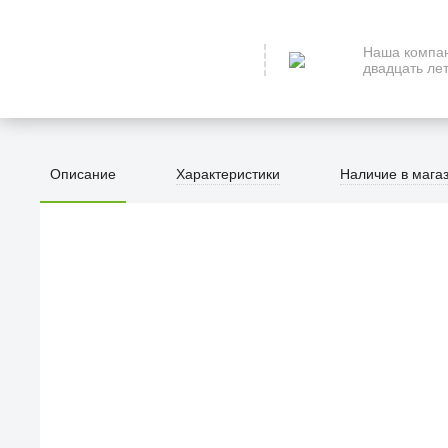
Наша компан
двадцать лет
Описание
Характеристики
Наличие в мага
ПЕРВЫЙ О
улица Барк