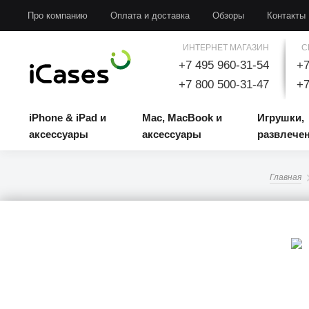
iPhone & iPad и аксессуары
Mac, MacBook и аксессуары
Игрушки, развлечени
Про компанию
Оплата и доставка
Обзоры
Контакты
ИНТЕРНЕТ МАГАЗИН
С
+7 495 960-31-54
+7
+7 800 500-31-47
+7
iPhone & iPad и
Mac, MacBook и
Игрушки,
аксессуары
аксессуары
развлече
Главная