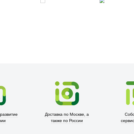
Xd Design
 развитие
Доставка по Москве, а
Соб
нии
также по России
серви