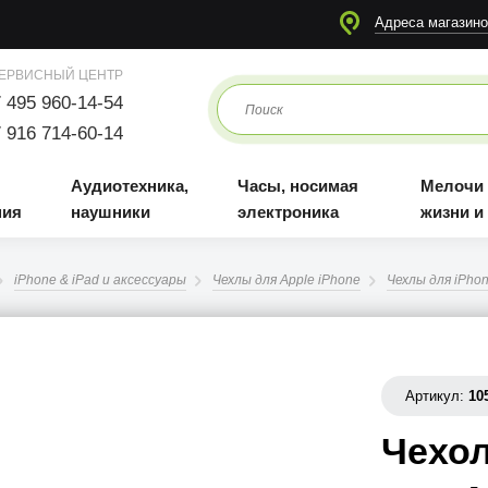
я
Аудиотехника, наушники
Часы, носимая электроника
Мелочи для жизни и отдыха
Адреса магазино
ЕРВИСНЫЙ ЦЕНТР
 495 960-14-54
 916 714-60-14
Аудиотехника,
Часы, носимая
Мелочи
ния
наушники
электроника
жизни и
iPhone & iPad и аксессуары
Чехлы для Apple iPhone
Чехлы для iPhon
Артикул:
10
Чехол