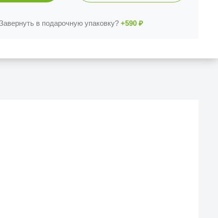
Завернуть в подарочную упаковку?
+590
₽
Й МАГАЗИН
еска iCases