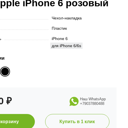
pple iPhone 6 розовый
Чехол-накладка
Пластик
ть
iPhone 6
для iPhone 6/6s
ии
90
₽
Наш WhatsApp
+79037880488
 корзину
Купить в 1 клик