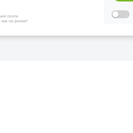
ия почти
 как на рынке!
ФИЦИАЛЬНЫЙ РОЗНИЧНЫ
лая, дом 10, ТЦ «Вкусные сезоны», выв