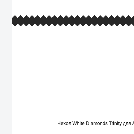
европейские стандарты качества
товаров, услуг и обслуживания
Чехол White Diamonds Trinity для