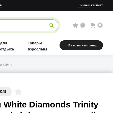
в
Личный кабинет
0
0
 для
Товары
В сервисный центр
 отдыха
взрослым
e 6/6s
5245
 White Diamonds Trinity