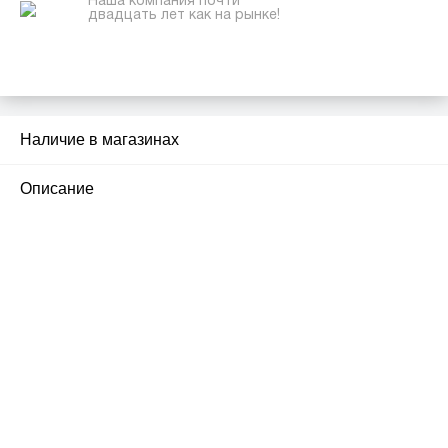
Наша компания почти
двадцать лет как на рынке!
Наличие в магазинах
2
Описание
ПЕРВЫЙ ОФИЦИАЛЬНЫЙ
РОЗНИЧНЫЙ МАГАЗИН
улица Барклая, дом 10, ТЦ «Вкусные сезоны»,
вывеска iCases