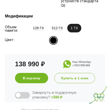
устройств стандарта
Qi)
Модификации
Объем
128 Гб
512 Гб
1 Тб
памяти:
Цвет:
138 990
Наш WhatsApp
₽
+79037880488
В корзину
Купить в 1 клик
Завернуть в подарочную
+590
₽
упаковку?