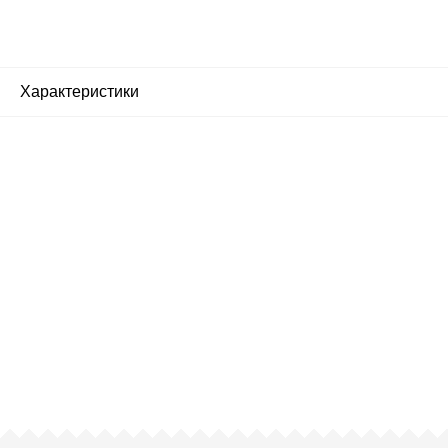
Характеристики
Почему люди выбирают
именно нас?
Все просто — мы сертифицированный
партнер известных мировых
производителей.