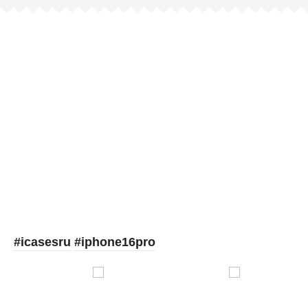
Picooc
#icasesru
#iphone16pro