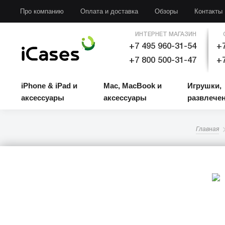
iPhone & iPad и аксессуары
Mac, MacBook и аксессуары
Игрушки, развлечени
Про компанию
Оплата и доставка
Обзоры
Контакты
ИНТЕРНЕТ МАГАЗИН
+7 495 960-31-54
+7
+7 800 500-31-47
+7
iPhone & iPad и
Mac, MacBook и
Игрушки,
аксессуары
аксессуары
развлече
Главная