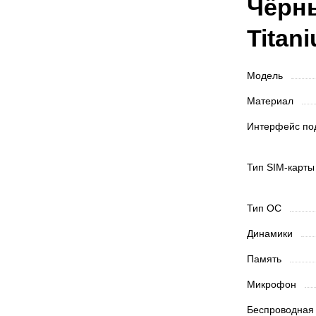
Чёрны
Titan
Модель
Материал
Интерфейс п
Тип SIM-карт
Тип ОС
Динамики
Память
Микрофон
Беспроводная