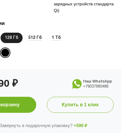
зарядных устройств стандарта
Qi)
ии
128 Гб
512 Гб
1 Тб
990
₽
Наш WhatsApp
+79037880488
 корзину
Купить в 1 клик
Завернуть в подарочную упаковку?
+590
₽