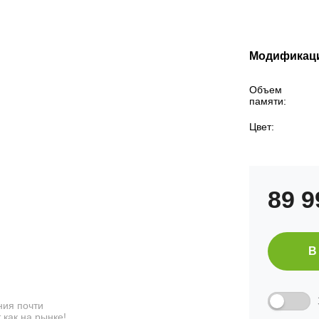
Модификац
Объем
памяти:
Цвет:
89 
В
ия почти
 как на рынке!