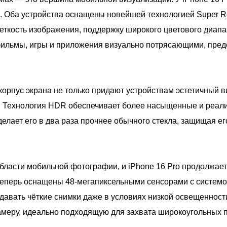
а. Оба устройства оснащены новейшей технологией Super R
еткость изображения, поддержку широкого цветового диапа
 фильмы, игры и приложения визуально потрясающими, пре
корпус экрана не только придают устройствам эстетичный в
. Технология HDR обеспечивает более насыщенные и реали
делает его в два раза прочнее обычного стекла, защищая е
области мобильной фотографии, и iPhone 16 Pro продолжае
перь оснащены 48-мегапиксельными сенсорами с системой 
давать чёткие снимки даже в условиях низкой освещенности
амеру, идеально подходящую для захвата широкоугольных 