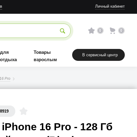
Товары взрослым
в
Личный кабинет
0
0
 для
Товары
В сервисный центр
 отдыха
взрослым
16 Pro
68919
 iPhone 16 Pro - 128 Гб