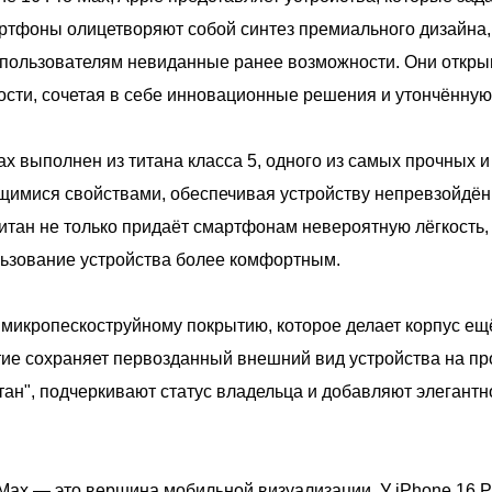
ртфоны олицетворяют собой синтез премиального дизайна
 пользователям невиданные ранее возможности. Они откры
ости, сочетая в себе инновационные решения и утончённую
Max выполнен из титана класса 5, одного из самых прочных и
имися свойствами, обеспечивая устройству непревзойдён
тан не только придаёт смартфонам невероятную лёгкость, 
ользование устройства более комфортным.
 микропескоструйному покрытию, которое делает корпус ещ
тие сохраняет первозданный внешний вид устройства на п
тан", подчеркивают статус владельца и добавляют элегант
 Max — это вершина мобильной визуализации. У iPhone 16 P