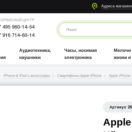
я
Аудиотехника, наушники
Часы, носимая электроника
Мелочи для жизни и отдыха
Адреса магазино
СЕРВИСНЫЙ ЦЕНТР
 495 960-14-54
 916 714-60-14
Аудиотехника,
Часы, носимая
Мелочи
ния
наушники
электроника
жизни и
iPhone & iPad и аксессуары
Смартфоны Apple iPhone
Apple iPhone 
2
Артикул:
Apple