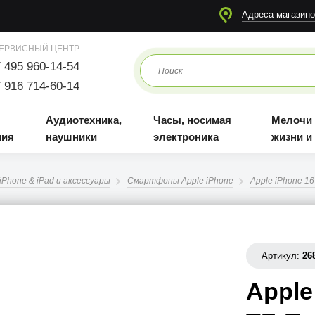
я
Аудиотехника, наушники
Часы, носимая электроника
Мелочи для жизни и отдыха
Адреса магазино
ЕРВИСНЫЙ ЦЕНТР
 495 960-14-54
 916 714-60-14
Аудиотехника,
Часы, носимая
Мелочи
ния
наушники
электроника
жизни и
iPhone & iPad и аксессуары
Смартфоны Apple iPhone
Apple iPhone 16
Артикул:
26
Apple