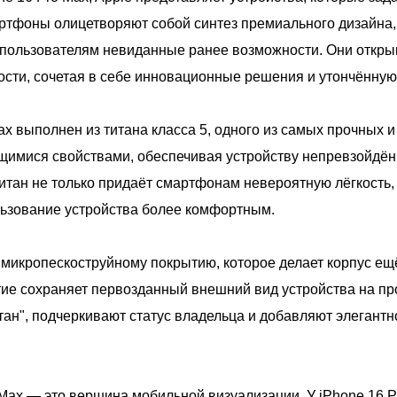
ртфоны олицетворяют собой синтез премиального дизайна
 пользователям невиданные ранее возможности. Они откры
ости, сочетая в себе инновационные решения и утончённую
Max выполнен из титана класса 5, одного из самых прочных и
имися свойствами, обеспечивая устройству непревзойдён
тан не только придаёт смартфонам невероятную лёгкость, 
ользование устройства более комфортным.
 микропескоструйному покрытию, которое делает корпус ещ
тие сохраняет первозданный внешний вид устройства на п
тан", подчеркивают статус владельца и добавляют элегант
 Max — это вершина мобильной визуализации. У iPhone 16 P