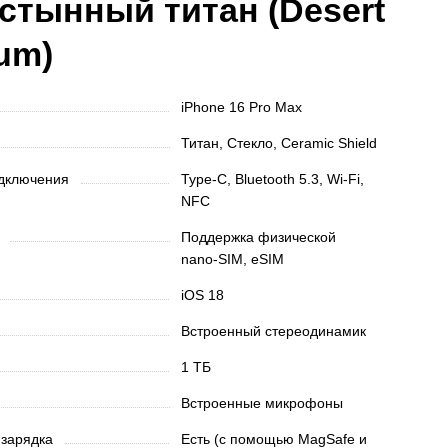
стынный титан (Desert
ium)
iPhone 16 Pro Max
Титан, Стекло, Ceramic Shield
одключения
Type-C, Bluetooth 5.3, Wi-Fi,
NFC
ы
Поддержка физической
nano‑SIM, eSIM
iOS 18
Встроенный стереодинамик
1 TБ
Встроенные микрофоны
 зарядка
Есть (с помощью MagSafe и