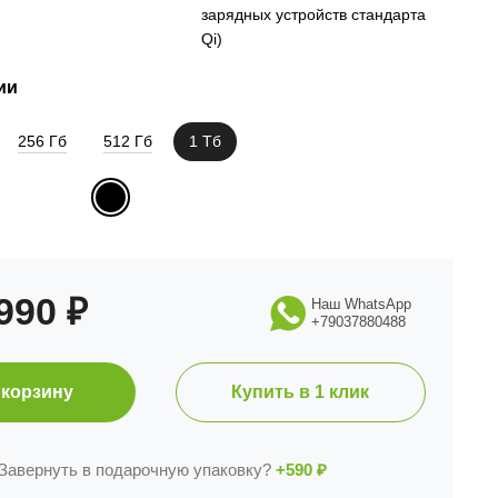
зарядных устройств стандарта
Qi)
ии
256 Гб
512 Гб
1 Тб
 990
₽
Наш WhatsApp
+79037880488
 корзину
Купить в 1 клик
Завернуть в подарочную упаковку?
+590
₽