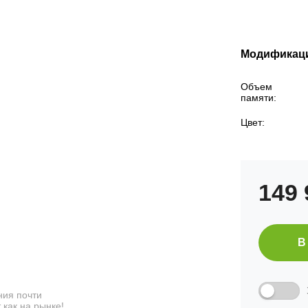
Модификац
Объем
памяти:
Цвет:
149
В
ия почти
 как на рынке!