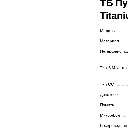
TБ Пу
Titan
Модель
Материал
Интерфейс п
Тип SIM-карт
Тип ОС
Динамики
Память
Микрофон
Беспроводная