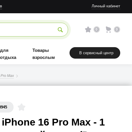
в
Личный кабинет
0
0
 для
Товары
В сервисный центр
 отдыха
взрослым
 Pro Max
8945
 iPhone 16 Pro Max - 1