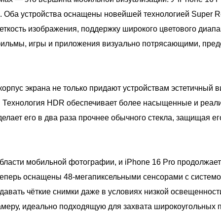
а. Оба устройства оснащены новейшей технологией Super R
еткость изображения, поддержку широкого цветового диапа
 фильмы, игры и приложения визуально потрясающими, пре
корпус экрана не только придают устройствам эстетичный в
. Технология HDR обеспечивает более насыщенные и реали
делает его в два раза прочнее обычного стекла, защищая е
области мобильной фотографии, и iPhone 16 Pro продолжае
перь оснащены 48-мегапиксельными сенсорами с системой 
давать чёткие снимки даже в условиях низкой освещенности
амеру, идеально подходящую для захвата широкоугольных 