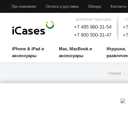
iPhone & iPad и аксессуары
Mac, MacBook и аксессуары
Игрушки, развлечени
Про компанию
Оплата и доставка
Обзоры
Контакты
ИНТЕРНЕТ МАГАЗИН
С
+7 495 960-31-54
+7
+7 800 500-31-47
+7
iPhone & iPad и
Mac, MacBook и
Игрушки,
аксессуары
аксессуары
развлече
Главная