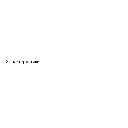
Характеристики
Почему люди выбирают
именно нас?
Все просто — мы сертифицированный
партнер известных мировых
производителей.