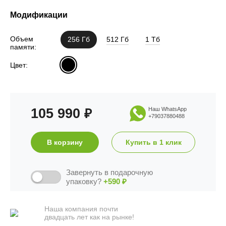
Модификации
Объем
256 Гб
512 Гб
1 Тб
памяти:
Цвет:
105 990
Наш WhatsApp
₽
+79037880488
В корзину
Купить в 1 клик
Завернуть в подарочную
упаковку?
+590
₽
Наша компания почти
двадцать лет как на рынке!