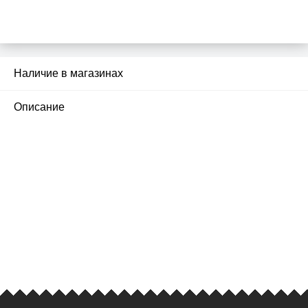
Наличие в магазинах
2
Описание
ПЕРВЫЙ ОФИЦИАЛЬНЫЙ
РОЗНИЧНЫЙ МАГАЗИН
улица Барклая, дом 10, ТЦ «Вкусные сезоны»,
вывеска iCases