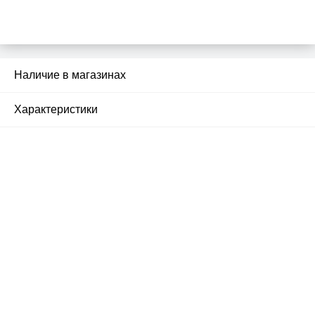
Наличие в магазинах
1
Характеристики
Почему люди выбирают
именно нас?
Все просто — мы сертифицированный
партнер известных мировых
производителей.