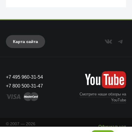
Карта сайта
+7 495 960-31-54
UAG
+7 800 500-31-47
Смотрите наши обзоры на
YouTube
© 2007 — 2026
Официальная
«Айкейсес»
. Все права
Что с моим заказом?
информация