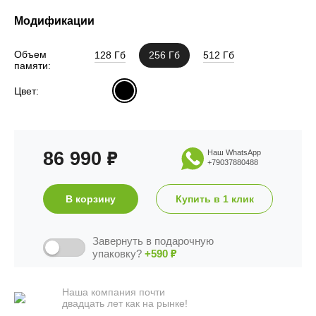
Модификации
Объем
128 Гб
256 Гб
512 Гб
памяти:
Цвет:
86 990
Наш WhatsApp
₽
+79037880488
В корзину
Купить в 1 клик
Завернуть в подарочную
упаковку?
+590
₽
Наша компания почти
двадцать лет как на рынке!