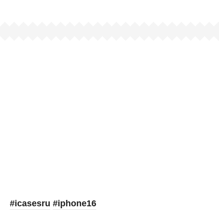
Picooc
#icasesru
#iphone16