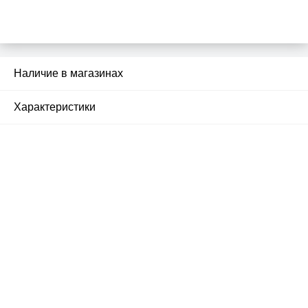
Наличие в магазинах
1
Характеристики
Почему люди выбирают
именно нас?
Все просто — мы сертифицированный
партнер известных мировых
производителей.