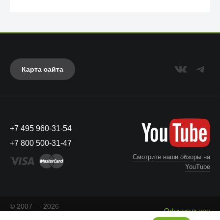
Карта сайта
+7 495 960-31-54
UAG
+7 800 500-31-47
Смотрите наши обзоры на
YouTube
© 2007 — 2026
Официальная
«Айкейсес»
. Все права
Что с моим заказом?
информация