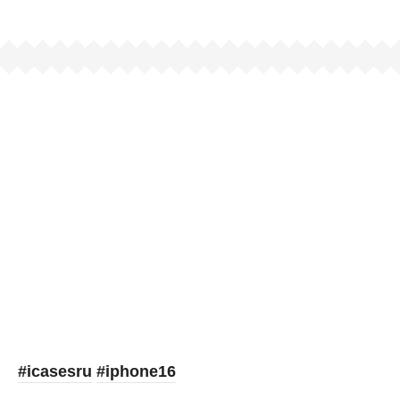
Picooc
#icasesru
#iphone16