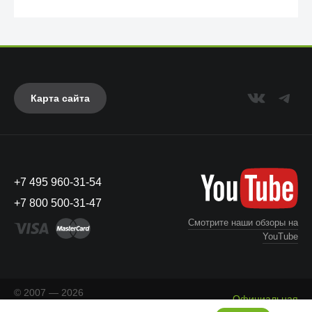
Карта сайта
+7 495 960-31-54
UAG
+7 800 500-31-47
Смотрите наши обзоры на
YouTube
© 2007 — 2026
Официальная
«Айкейсес»
. Все права
Что с моим заказом?
информация