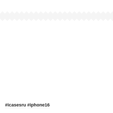
Picooc
#icasesru
#iphone16