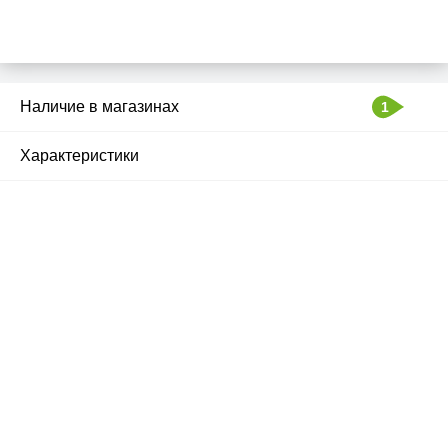
Наличие в магазинах
1
Характеристики
Почему люди выбирают
именно нас?
Все просто — мы сертифицированный
партнер известных мировых
производителей.