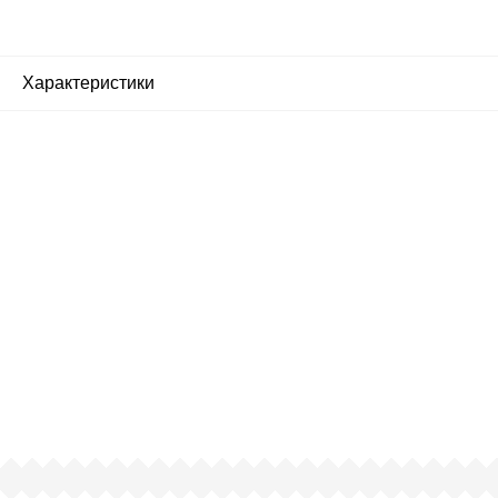
Характеристики
Почему люди выбирают
именно нас?
Все просто — мы сертифицированный
партнер известных мировых
производителей.