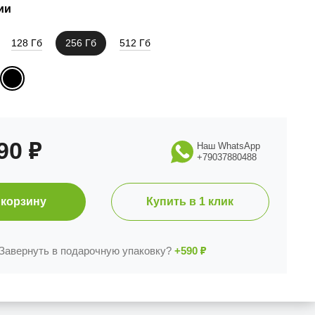
ии
128 Гб
256 Гб
512 Гб
990
₽
Наш WhatsApp
+79037880488
 корзину
Купить в 1 клик
Завернуть в подарочную упаковку?
+590
₽