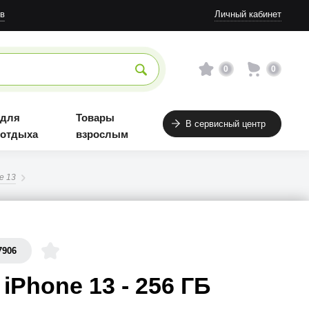
в
Личный кабинет
0
0
 для
Товары
В сервисный центр
 отдыха
взрослым
e 13
7906
 iPhone 13 - 256 ГБ