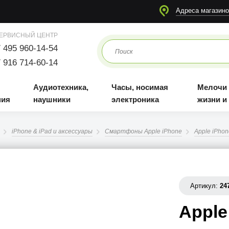
я
Аудиотехника, наушники
Часы, носимая электроника
Мелочи для жизни и отдыха
Адреса магазино
ЕРВИСНЫЙ ЦЕНТР
 495 960-14-54
 916 714-60-14
Аудиотехника,
Часы, носимая
Мелочи
ния
наушники
электроника
жизни и
iPhone & iPad и аксессуары
Смартфоны Apple iPhone
Apple iPhon
Артикул:
24
Apple