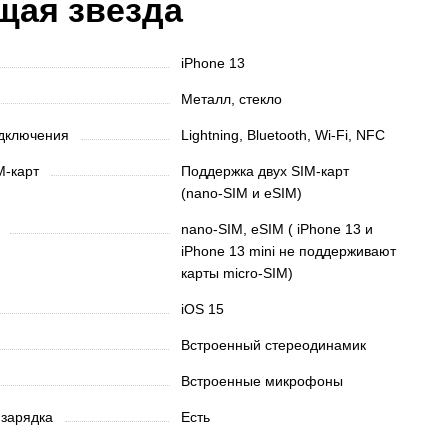
щая звезда
iPhone 13
Металл, стекло
одключения
Lightning, Bluetooth, Wi-Fi, NFC
M-карт
Поддержка двух SIM‑карт
(nano‑SIM и eSIM)
ы
nano‑SIM, eSIM ( iPhone 13 и
iPhone 13 mini не поддерживают
карты micro‑SIM)
iOS 15
Встроенный стереодинамик
Встроенные микрофоны
 зарядка
Есть