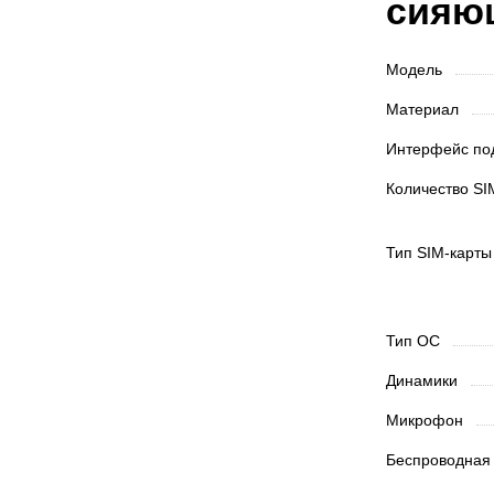
сияю
Модель
Материал
Интерфейс п
Количество SI
Тип SIM-карт
Тип ОС
Динамики
Микрофон
Беспроводная