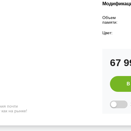
Модификац
Объем
памяти:
Цвет:
67 
В
ия почти
 как на рынке!