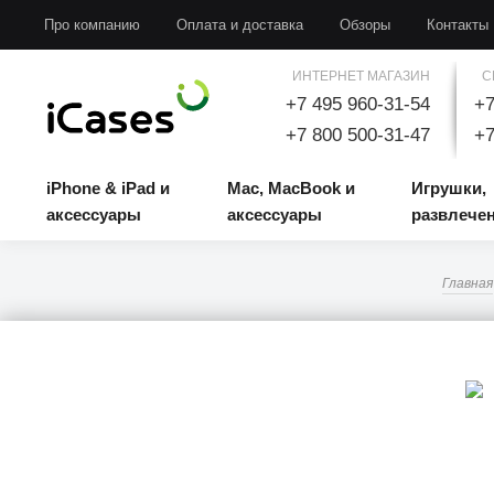
iPhone & iPad и аксессуары
Mac, MacBook и аксессуары
Игрушки, развлечени
Про компанию
Оплата и доставка
Обзоры
Контакты
ИНТЕРНЕТ МАГАЗИН
С
+7 495 960-31-54
+7
+7 800 500-31-47
+7
iPhone & iPad и
Mac, MacBook и
Игрушки,
аксессуары
аксессуары
развлече
Главная