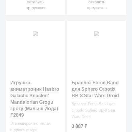
оставить
оставить
предзаказ
предзаказ
Игрушка-
Браслет Force Band
аниматроник Hasbro
для Sphero Orbotix
Galactic Snackin’
BB-8 Star Wars Droid
Mandalorian Grogu
Браслет Force Band для
Грогу (Малыш Йода)
Orbotix Sphero BB-8 Star
F2849
Wars Droid
Эта невероятно милая
3 887
₽
игрушка станет