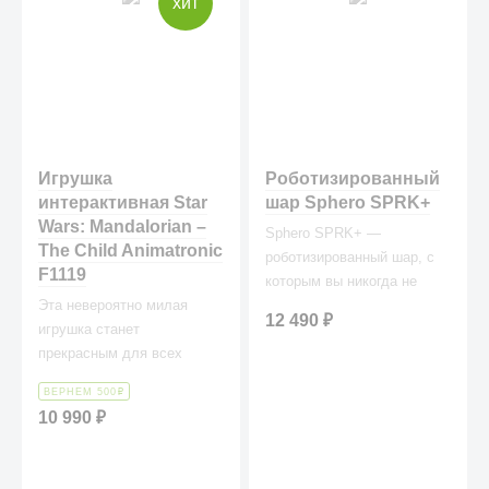
хит
Игрушка
Роботизированный
интерактивная Star
шар Sphero SPRK+
Wars: Mandalorian –
Sphero SPRK+ —
The Child Animatronic
роботизированный шар, с
F1119
которым вы никогда не
Эта невероятно милая
устанете играть!
12 490
₽
игрушка станет
прекрасным для всех
поклонников сериала и
ВЕРНЕМ 500
₽
любителей популярного
10 990
₽
персонажа!