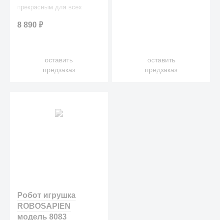
прекрасным для всех
поклонников сериала и
8 890
₽
любителей популярного
персонажа!
оставить
оставить
предзаказ
предзаказ
Робот игрушка
ROBOSAPIEN
модель 8083