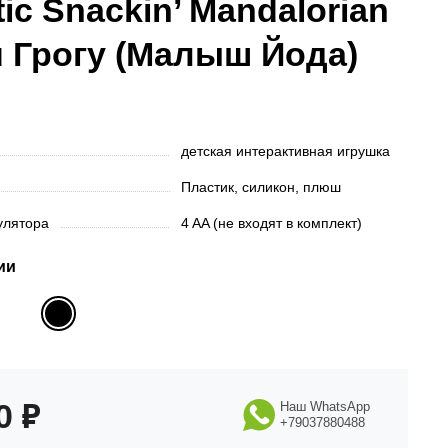
tic Snackin’ Mandalorian
 Грогу (Малыш Йода)
детская интерактивная игрушка
Пластик, силикон, плюш
мулятора
4 AA (не входят в комплект)
ии
90
₽
Наш WhatsApp
+79037880488