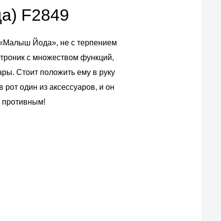
да) F2849
 «Малыш Йода», не с терпением
атроник с множеством функций,
ры. Стоит положить ему в руку
 рот один из аксессуаров, и он
и противным!