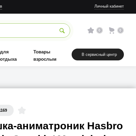
в
Личный кабинет
0
0
 для
Товары
В сервисный центр
 отдыха
взрослым
1169
ка-аниматроник Hasbro