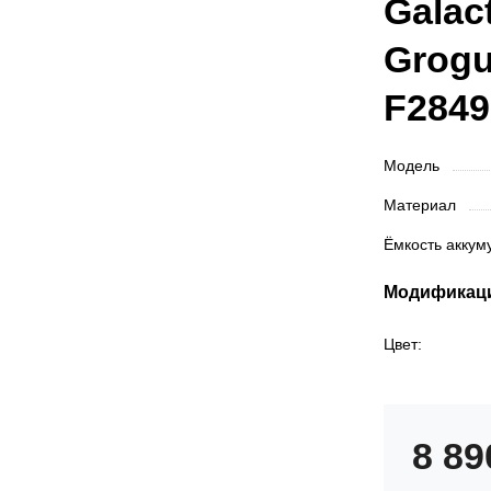
Galac
Grogu
F2849
Модель
Материал
Ёмкость акку
Модификац
Цвет:
8 8