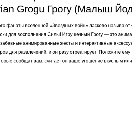
ian Grogu Грогу (Малыш Йо
рого фанаты вселенной «Звездных войн» ласково называют
уски для восполнения Силы! Игрушечный Грогу — это аним
 забавные анимированные жесты и интерактивные аксессуа
ов для развлечений, и он разу отреагирует! Положите ему в
которые сообщат вам, считает он ваше угощение вкусным ил