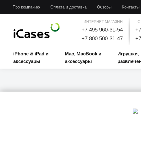
iPhone & iPad и аксессуары
Mac, MacBook и аксессуары
Игрушки, развлечени
Про компанию
Оплата и доставка
Обзоры
Контакты
ИНТЕРНЕТ МАГАЗИН
С
+7 495 960-31-54
+7
+7 800 500-31-47
+7
iPhone & iPad и
Mac, MacBook и
Игрушки,
аксессуары
аксессуары
развлече