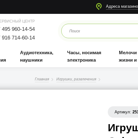
я
Аудиотехника, наушники
Часы, носимая электроника
Мелочи для жизни и отдыха
Адреса магазино
ЕРВИСНЫЙ ЦЕНТР
 495 960-14-54
 916 714-60-14
Аудиотехника,
Часы, носимая
Мелочи
ния
наушники
электроника
жизни и
Главная
Игрушки, развлечения
Артикул:
25
Игруш