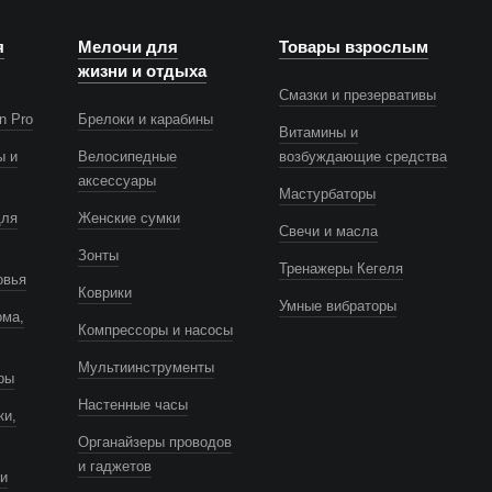
я
Мелочи для
Товары взрослым
жизни и отдыха
Смазки и презервативы
n Pro
Брелоки и карабины
Витамины и
ы и
Велосипедные
возбуждающие средства
аксессуары
Мастурбаторы
для
Женские сумки
Свечи и масла
Зонты
Тренажеры Кегеля
овья
Коврики
Умные вибраторы
ома,
Компрессоры и насосы
Мультиинструменты
ры
Настенные часы
ки,
Органайзеры проводов
и гаджетов
и