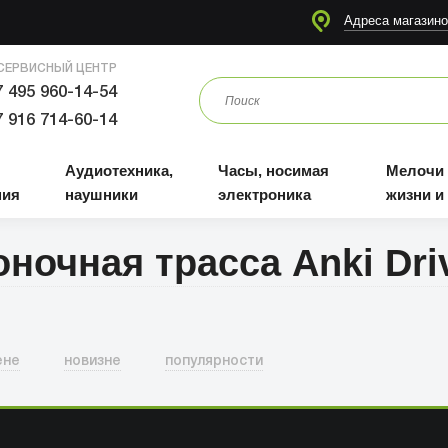
я
Аудиотехника, наушники
Часы, носимая электроника
Мелочи для жизни и отдыха
Адреса магазино
СЕРВИСНЫЙ ЦЕНТР
 495 960-14-54
 916 714-60-14
Аудиотехника,
Часы, носимая
Мелочи
ния
наушники
электроника
жизни и
оночная трасса Anki Dri
ене
новизне
популярности