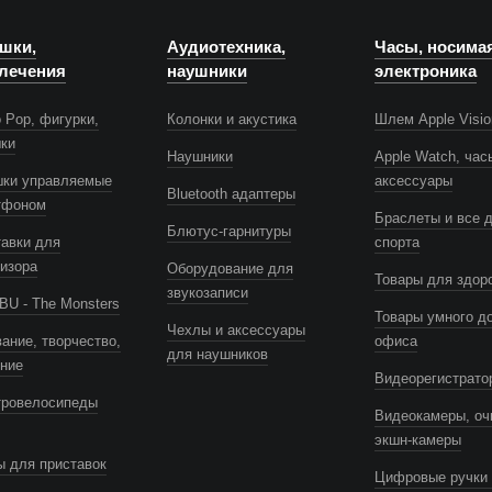
шки,
Аудиотехника,
Часы, носима
лечения
наушники
электроника
 Pop, фигурки,
Колонки и акустика
Шлем Apple Visio
шки
Наушники
Apple Watch, час
шки управляемые
аксессуары
Bluetooth адаптеры
тфоном
Браслеты и все 
Блютус-гарнитуры
авки для
спорта
изора
Оборудование для
Товары для здор
звукозаписи
U - The Monsters
Товары умного д
Чехлы и аксессуары
ание, творчество,
офиса
для наушников
ение
Видеорегистрато
тровелосипеды
Видеокамеры, оч
экшн-камеры
 для приставок
Цифровые ручки 