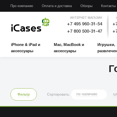
iPhone & iPad и аксессуары
Mac, MacBook и аксессуары
Игрушки, развлечени
Про компанию
Оплата и доставка
Обзоры
Контакты
ИНТЕРНЕТ МАГАЗИН
+7 495 960-31-54
+7
+7 800 500-31-47
+7
iPhone & iPad и
Mac, MacBook и
Игрушки,
аксессуары
аксессуары
развлече
Г
Сортировать:
Фильтр
по
наличию
ц