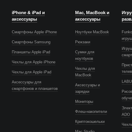
iPhone & iPad и
Mac, MacBook и
Игру
аксессуары
аксессуары
разв
Смартфоны Apple iPhone
Ноутбуки MacBook
Funko
игру
Смартфоны Samsung
Рюкзаки
Игру
Планшеты Apple iPad
Сумки для
смар
ноутбуков
Чехлы для Apple iPhone
Прист
Чехлы для
телев
Чехлы для Apple iPad
MacBook
LABUB
Аксессуары для
Аксессуары и
смартфонов и планшетов
зарядки
Рисов
обуч
Мониторы
Элек
Флеш-накопители
ADO
Криптокошельки
Чехлы
Mac Studio