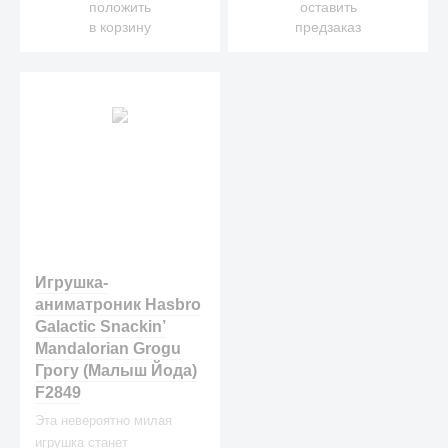
положить
оставить
в корзину
предзаказ
Игрушка-
аниматроник Hasbro
Galactic Snackin’
Mandalorian Grogu
Грогу (Малыш Йода)
F2849
Эта невероятно милая
игрушка станет