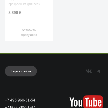
прекрасным для всех
поклонников сериала и
8 890
₽
любителей популярного
персонажа!
оставить
предзаказ
Карта сайта
+7 495 960-31-54
+7 800 500-31-47