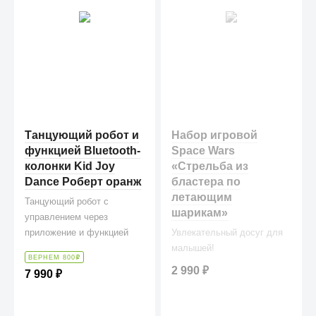
Танцующий робот и
Набор игровой
функцией Bluetooth-
Space Wars
колонки Kid Joy
«Стрельба из
Dance Роберт оранж
бластера по
летающим
Танцующий робот с
шарикам»
управлением через
приложение и функцией
Увлекательный досуг для
Bluetooth-колонки Kid Joy
малышей!
ВЕРНЕМ 800
₽
Dance Robot Robert
2 990
₽
7 990
₽
оранжевый (По паспорту
Сергей Сергеевич, а зовут
Робэрт)