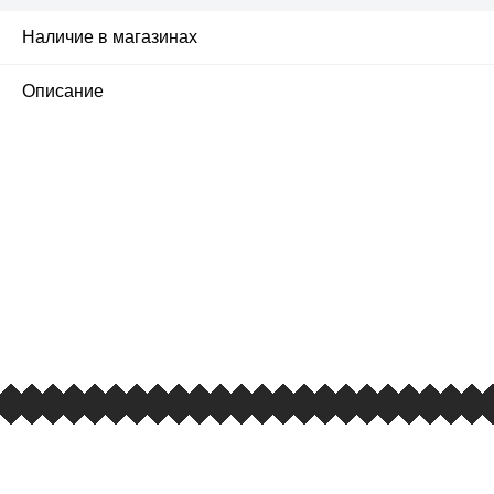
Наличие в магазинах
Описание
ПЕРВЫЙ ОФИЦИАЛЬНЫЙ
РОЗНИЧНЫЙ МАГАЗИН
улица Барклая, дом 10, ТЦ «Вкусные сезоны»,
вывеска iCases