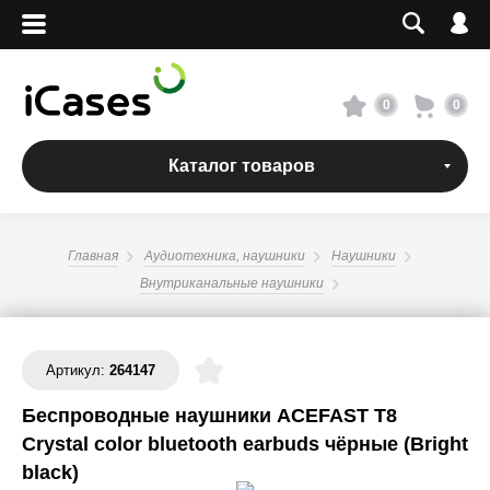
Вход
Регистрация
Сервисный центр
0
0
О магазине
Каталог товаров
Оплата и доставка
Главная
Аудиотехника, наушники
Наушники
Адреса магазинов
Внутриканальные наушники
Вакансии
Артикул:
264147
+7 495 960-31-54
Беспроводные наушники ACEFAST T8
Crystal color bluetooth earbuds чёрные (Bright
+7 800 500-31-47
black)