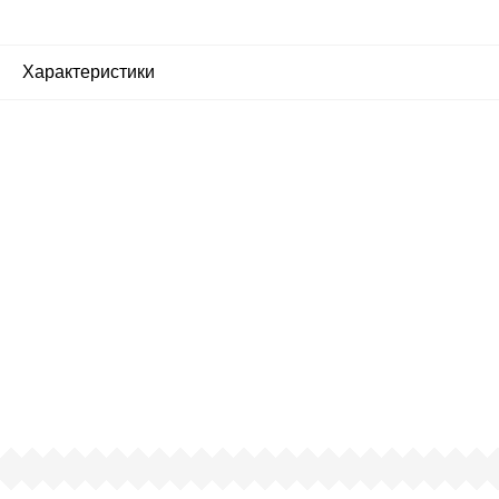
Характеристики
Почему люди выбирают
именно нас?
Все просто — мы сертифицированный
партнер известных мировых
производителей.