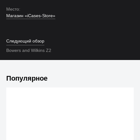
Место:
Магазин «iCases-Store»
Следующий обзор
Bowers and Wilkins Z2
Популярное