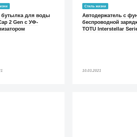
изни
Стиль жизни
 бутылка для воды
Автодержатель с фу
ap 2 Gen с УФ-
беспроводной заряд
лизатором
TOTU Interstellar Seri
21
10.03.2021