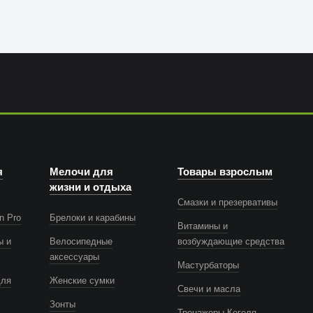
я
Мелочи для
Товары взрослым
жизни и отдыха
Смазки и презервативы
n Pro
Брелоки и карабины
Витамины и
ы и
Велосипедные
возбуждающие средства
аксессуары
Мастурбаторы
для
Женские сумки
Свечи и масла
Зонты
Тренажеры Кегеля