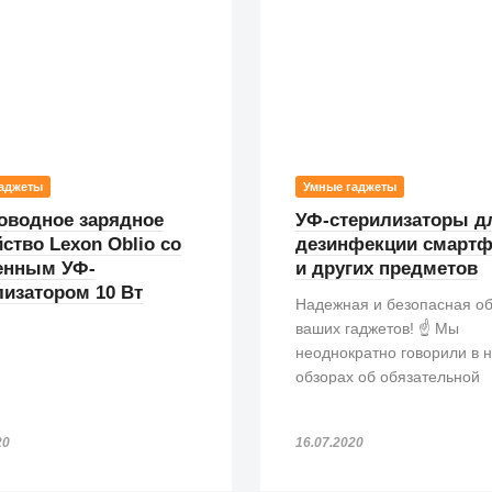
аджеты
Умные гаджеты
оводное зарядное
УФ-стерилизаторы д
ство Lexon Oblio со
дезинфекции смарт
енным УФ-
и других предметов
лизатором 10 Вт
Надежная и безопасная о
ваших гаджетов! ☝️ Мы
неоднократно говорили в 
обзорах об обязательной
обработке гаджетов после
посещения вами обществ
20
16.07.2020
мест.