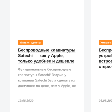
Умные гаджеты
Умные г
Беспроводные клавиатуры
Беспр
Satechi — как у Apple,
устрой
только удобнее и дешевле
встро
стери
Функциональные беспроводные
клавиатуры Satechi! Задача у
компании Satechi была сделать их
доступнее по цене, чем у Apple, не
потеряв при этом в функционале.
И мы думаем, что у Satechi это
19.08.2020
06.08.20
получилось!