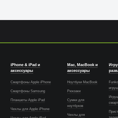
iPhone & iPad и
Mac, MacBook и
Игру
аксессуары
аксессуары
разв
Смартфоны Apple iPhone
Ноутбуки MacBook
Funko
игру
Смартфоны Samsung
Рюкзаки
Игру
Планшеты Apple iPad
Сумки для
смар
ноутбуков
Чехлы для Apple iPhone
Прист
Чехлы для
телев
Чехлы для Apple iPad