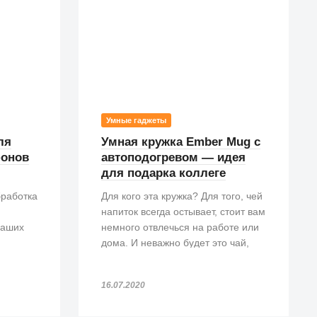
Умные гаджеты
ля
Умная кружка Ember Mug с
фонов
автоподогревом — идея
для подарка коллеге
бработка
Для кого эта кружка? Для того, чей
напиток всегда остывает, стоит вам
наших
немного отвлечься на работе или
дома. И неважно будет это чай,
или кофе.
енных
16.07.2020