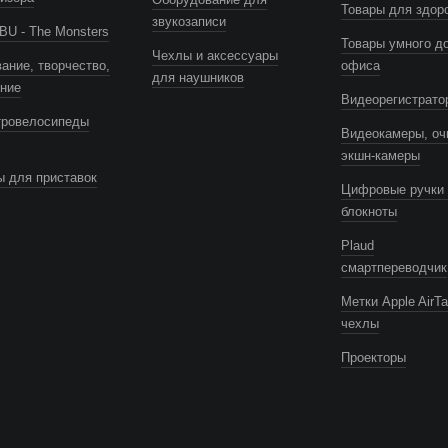
Товары для здор
звукозаписи
U - The Monsters
Товары умного д
Чехлы и аксессуары
ание, творчество,
офиса
для наушников
ение
Видеорегистрато
тровелосипеды
Видеокамеры, оч
экшн-камеры
 для приставок
Цифровые ручки 
блокноты
Plaud
смартпереводчик
Метки Apple AirTa
чехлы
Проекторы