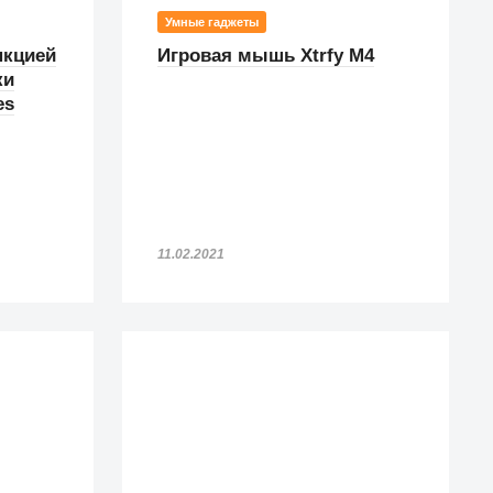
Умные гаджеты
нкцией
Игровая мышь Xtrfy M4
ки
es
11.02.2021