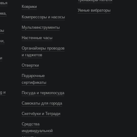
овья
Коврики
Умные вибраторы
ома,
Компрессоры и насосы
Мультиинструменты
ры
Настенные часы
ки,
Органайзеры проводов
и гаджетов
и
Отвертки
Подарочные
сертификаты
g и
Посуда и термопосуда
Самокаты для города
Скетчбуки и Тетради
Средства
индивидуальной