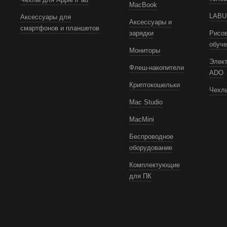
MacBook
LABUB
Аксессуары для
Аксессуары и
смартфонов и планшетов
зарядки
Рисов
обуч
Мониторы
Элек
Флеш-накопители
ADO
Криптокошельки
Чехлы
Mac Studio
MacMini
Беспроводное
оборудование
Комплектующие
для ПК