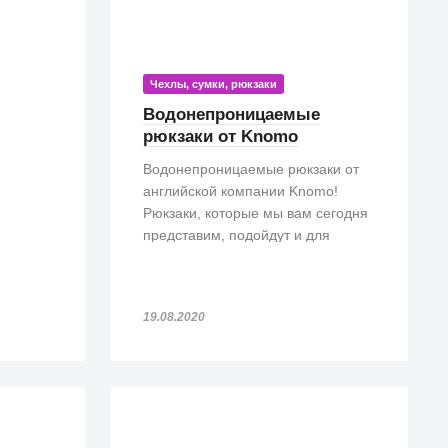
Чехлы, сумки, рюкзаки
Водонепроницаемые
рюкзаки от Knomo
Водонепроницаемые рюкзаки от
английской компании Knomo!
Рюкзаки, которые мы вам сегодня
представим, подойдут и для
прогулок, и для походов на работу.
Особенно, такие рюкзаки просто
незаменимы, если попадете под
19.08.2020
дождь!