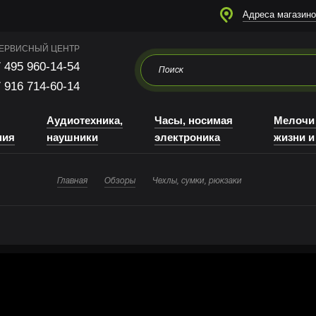
я
Аудиотехника, наушники
Часы, носимая электроника
Мелочи для жизни и отдыха
Адреса магазино
ЕРВИСНЫЙ ЦЕНТР
 495 960-14-54
 916 714-60-14
Аудиотехника,
Часы, носимая
Мелочи
ния
наушники
электроника
жизни и
Главная
Обзоры
Чехлы, сумки, рюкзаки