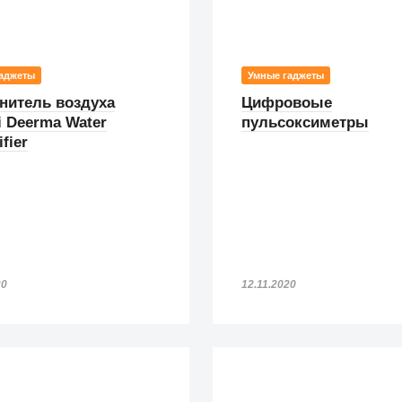
аджеты
Умные гаджеты
нитель воздуха
Цифровоые
i Deerma Water
пульсоксиметры
fier
20
12.11.2020