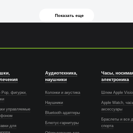
Показать еще
шки,
Аудиотехника,
Часы, носима
лечения
наушники
электроника
 Pop, фигурки,
Колонки и акустика
Шлем Apple Visio
шки
Наушники
Apple Watch, час
шки управляемые
аксессуары
Bluetooth адаптеры
тфоном
Браслеты и все 
Блютус-гарнитуры
авки для
спорта
изора
Оборудование для