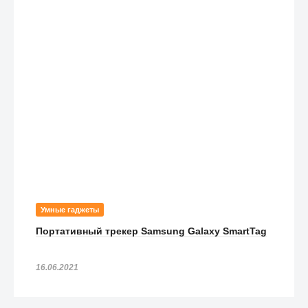
3 290
₽
Чехол UAG Pathfinder Series Case для iPhone 11 Pro
чёрный (Black)
3 290
₽
Чехол UAG Civilian Series для iPhone 11 Pro оливковый
(Olive Drab)
3 490
₽
Чехол UAG PLYO Series Case для iPhone 11 Pro Max серый
(Ash)
2 990
₽
Чехол UAG PLYO Series Case для iPhone 11 Pro серый (Ash)
3 490
₽
Умные гаджеты
Чехол UAG Pathfinder SE Camo для iPhone 11 Pro Max
Портативный трекер Samsung Galaxy SmartTag
чёрный Midnight
3 990
₽
16.06.2021
Чехол UAG Plasma Series Case для iPhone 11 Pro Max
прозрачный (Ice)
2 990
₽