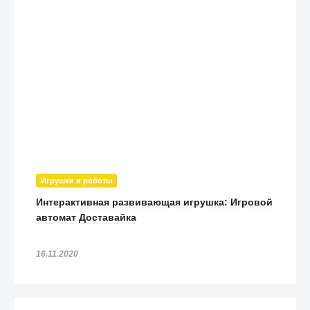
карбон
3 590
₽
Чехол UAG Civilian Series для iPhone 11 Pro чёрный
3 790
₽
Игрушки и роботы
Интерактивная развивающая игрушка: Игровой
автомат Доставайка
16.11.2020