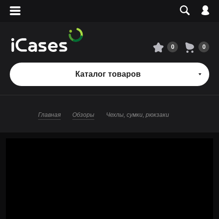
Вход
Регистрация
Сервисный центр
0
0
О магазине
Каталог товаров
Оплата и доставка
Главная
Обзоры
Чехлы, сумки, рюкзаки
Адреса магазинов
Вакансии
+7 495 960-31-54
+7 800 500-31-47