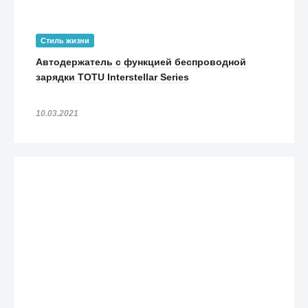
4 990
₽
Чехол UAG Pathfinder Series Case для iPhone 11 Pro белый
(White)
Стиль жизни
3 290
₽
Автодержатель с функцией беспроводной
Чехол UAG Civilian Series для iPhone 11 Pro Max чёрный
зарядки TOTU Interstellar Series
3 990
₽
Чехол UAG Pathfinder Series Case для iPhone 11 Pro Max
10.03.2021
чёрный (Black)
3 290
₽
Чехол UAG Plasma Series Case для iPhone 11 Pro синий
(Cobalt)
3 290
₽
Чехол UAG Pathfinder SE Camo для iPhone 11 Pro зелёный
Forest
3 990
₽
Чехол UAG Monarch Series Case для iPhone 11 Pro Max
красный (Crimson)
3 490
₽