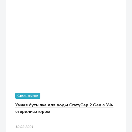
Чехол Just Mobile Quattro Air для iPhone X чёрный
1 990
₽
Чехол Ted Baker KAMALA (53062) для iPhone X (Chelsea
Black)
1 990
₽
Чехол Speck Presidio Show для iPhone X прозрачный/розовое
золото
1 690
₽
Чехол PITAKA MagCase для iPhone X бордовый карбон
3 990
₽
Чехол Moshi Vesta для iPhone X розовый
2 790
₽
Стиль жизни
Чехол Moshi Vitros для iPhone X красный (Crimson Red)
Умная бутылка для воды CrazyCap 2 Gen с УФ-
490
₽
стерилизатором
Чехол Moshi Vitros для iPhone X чёрный (Raven Black)
750
₽
10.03.2021
Чехол Moshi Vitros для iPhone X розовый (Orchid Pink)