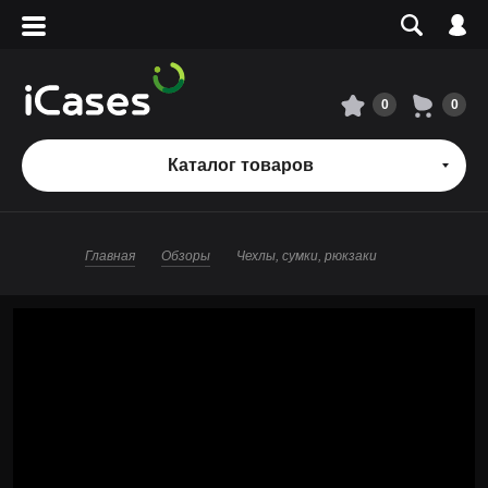
Вход
Регистрация
Сервисный центр
0
0
О магазине
Каталог товаров
Оплата и доставка
Главная
Обзоры
Чехлы, сумки, рюкзаки
Адреса магазинов
Вакансии
+7 495 960-31-54
+7 800 500-31-47