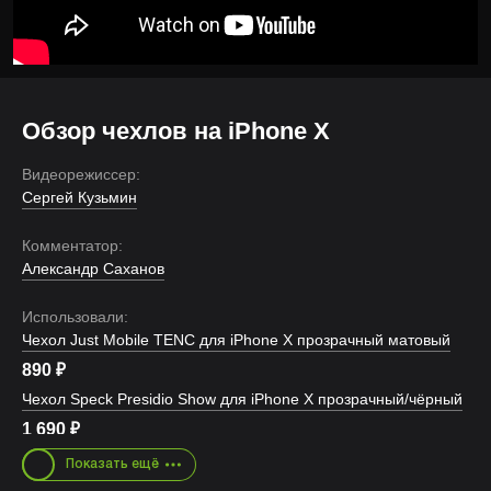
Обзор чехлов на iPhone X
Видеорежиссер:
Сергей Кузьмин
Комментатор:
Александр Саханов
Использовали:
Чехол Just Mobile TENC для iPhone X прозрачный матовый
890
₽
Чехол Speck Presidio Show для iPhone X прозрачный/чёрный
1 690
₽
Чехол PITAKA MagCase для iPhone X красный карбон
Показать ещё
3 990
₽