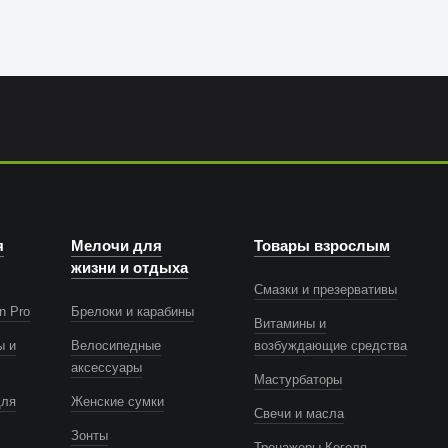
я
Мелочи для
Товары взрослым
жизни и отдыха
Смазки и презервативы
n Pro
Брелоки и карабины
Витамины и
ы и
Велосипедные
возбуждающие средства
аксессуары
Мастурбаторы
для
Женские сумки
Свечи и масла
Зонты
Тренажеры Кегеля