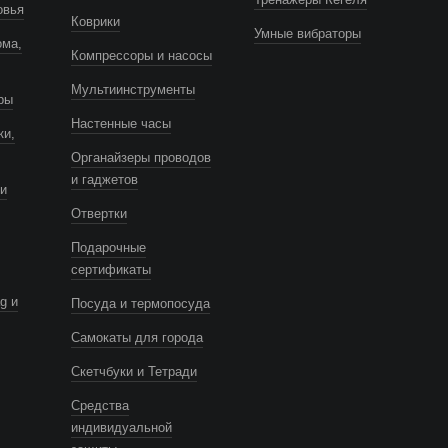
овья
Коврики
Умные вибраторы
ома,
Компрессоры и насосы
Мультиинструменты
ры
Настенные часы
ки,
Органайзеры проводов
и гаджетов
и
Отвертки
Подарочные
сертификаты
g и
Посуда и термопосуда
Самокаты для города
Скетчбуки и Тетради
Средства
индивидуальной