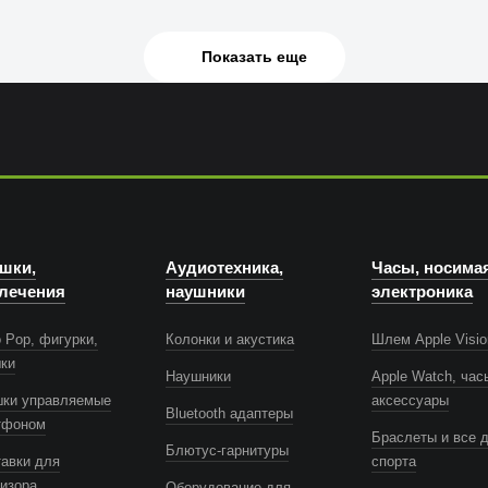
Показать еще
шки,
Аудиотехника,
Часы, носима
лечения
наушники
электроника
 Pop, фигурки,
Колонки и акустика
Шлем Apple Visio
шки
Наушники
Apple Watch, час
шки управляемые
аксессуары
Bluetooth адаптеры
тфоном
Браслеты и все 
Блютус-гарнитуры
авки для
спорта
изора
Оборудование для