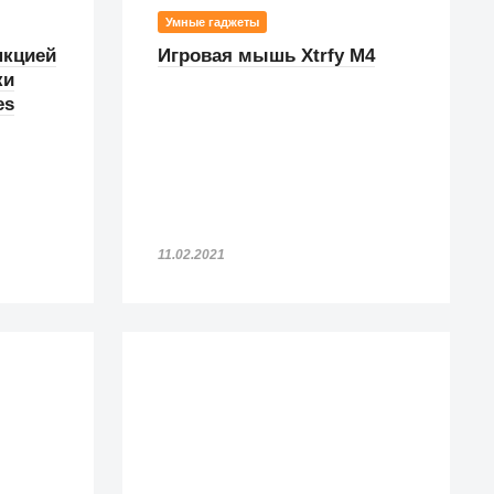
Умные гаджеты
нкцией
Игровая мышь Xtrfy M4
ки
es
11.02.2021