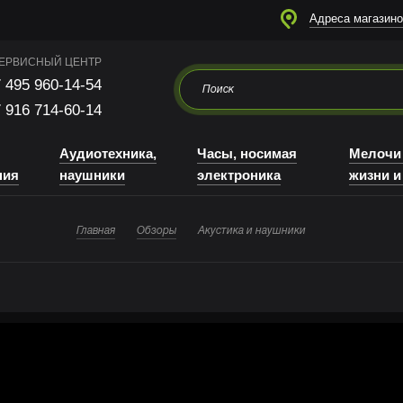
я
Аудиотехника, наушники
Часы, носимая электроника
Мелочи для жизни и отдыха
Адреса магазино
ЕРВИСНЫЙ ЦЕНТР
 495 960-14-54
 916 714-60-14
Аудиотехника,
Часы, носимая
Мелочи
ния
наушники
электроника
жизни и
Главная
Обзоры
Акустика и наушники