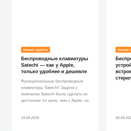
Умные гаджеты
Умные г
Беспроводные клавиатуры
Беспр
Satechi — как у Apple,
устрой
только удобнее и дешевле
встро
стери
Функциональные беспроводные
клавиатуры Satechi! Задача у
компании Satechi была сделать их
доступнее по цене, чем у Apple, не
потеряв при этом в функционале.
И мы думаем, что у Satechi это
19.08.2020
06.08.20
получилось!