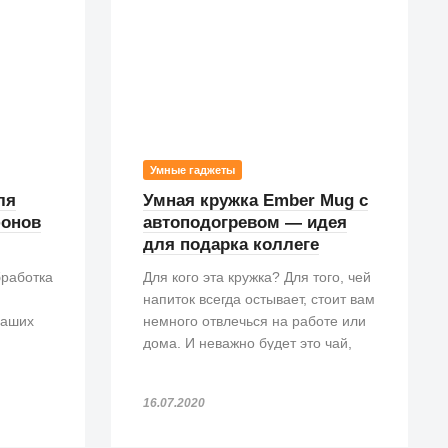
Умные гаджеты
ля
Умная кружка Ember Mug с
фонов
автоподогревом — идея
для подарка коллеге
бработка
Для кого эта кружка? Для того, чей
напиток всегда остывает, стоит вам
наших
немного отвлечься на работе или
дома. И неважно будет это чай,
или кофе.
енных
16.07.2020