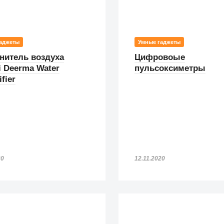
аджеты
Умные гаджеты
нитель воздуха
Цифровоые
i Deerma Water
пульсоксиметры
fier
20
12.11.2020