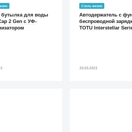
изни
Стиль жизни
 бутылка для воды
Автодержатель с фу
ap 2 Gen с УФ-
беспроводной заряд
лизатором
TOTU Interstellar Seri
21
10.03.2021