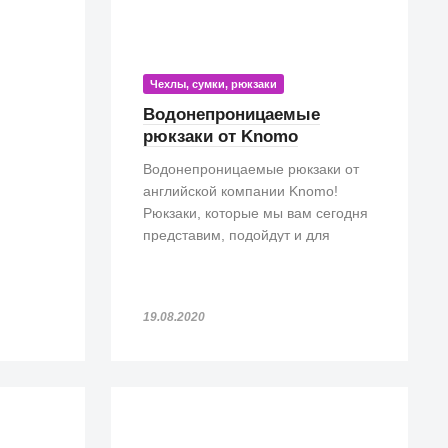
Чехлы, сумки, рюкзаки
Водонепроницаемые
рюкзаки от Knomo
Водонепроницаемые рюкзаки от
английской компании Knomo!
Рюкзаки, которые мы вам сегодня
представим, подойдут и для
прогулок, и для походов на работу.
Особенно, такие рюкзаки просто
незаменимы, если попадете под
19.08.2020
дождь!