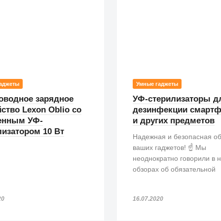
аджеты
Умные гаджеты
оводное зарядное
УФ-стерилизаторы д
ство Lexon Oblio со
дезинфекции смарт
енным УФ-
и других предметов
лизатором 10 Вт
Надежная и безопасная о
ваших гаджетов! ☝️ Мы
неоднократно говорили в 
обзорах об обязательной
обработке гаджетов после
посещения вами обществ
20
16.07.2020
мест.