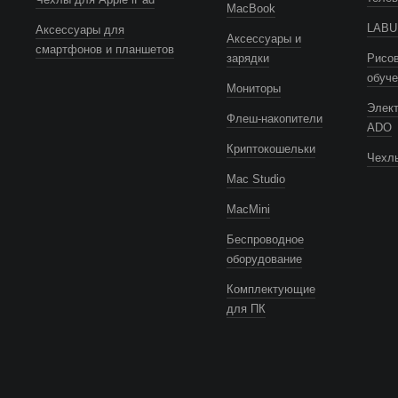
MacBook
LABUB
Аксессуары для
Аксессуары и
смартфонов и планшетов
зарядки
Рисов
обуч
Мониторы
Элек
Флеш-накопители
ADO
Криптокошельки
Чехлы
Mac Studio
MacMini
Беспроводное
оборудование
Комплектующие
для ПК