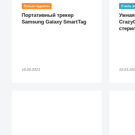
Умные гаджеты
Стиль ж
Портативный трекер
Умная
Samsung Galaxy SmartTag
CrazyC
стери
16.06.2021
10.03.20