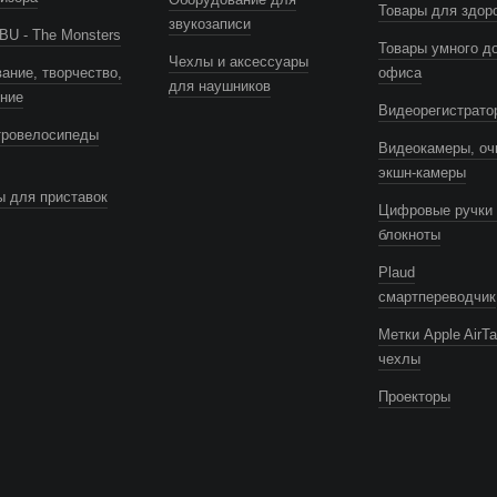
Товары для здор
звукозаписи
U - The Monsters
Товары умного д
Чехлы и аксессуары
ание, творчество,
офиса
для наушников
ение
Видеорегистрато
тровелосипеды
Видеокамеры, оч
экшн-камеры
 для приставок
Цифровые ручки 
блокноты
Plaud
смартпереводчик
Метки Apple AirTa
чехлы
Проекторы