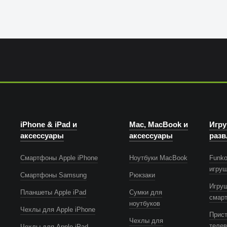
iPhone & iPad и
Mac, MacBook и
Игру
аксессуары
аксессуары
разв
Смартфоны Apple iPhone
Ноутбуки MacBook
Funko
игру
Смартфоны Samsung
Рюкзаки
Игру
Планшеты Apple iPad
Сумки для
смар
ноутбуков
Чехлы для Apple iPhone
Прист
Чехлы для
телев
Чехлы для Apple iPad