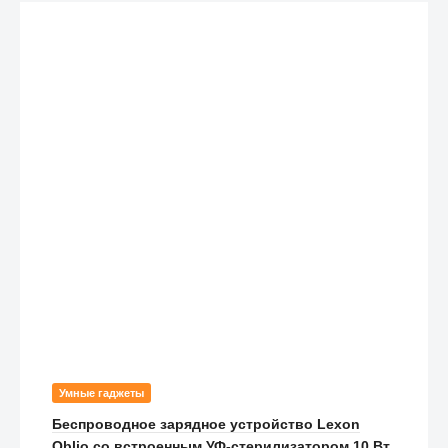
Умные гаджеты
Беспроводное зарядное устройство Lexon
Oblio со встроенным УФ-стерилизатором 10 Вт