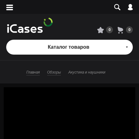
Вход
Регистрация
Сервисный центр
0
0
О магазине
Каталог товаров
Оплата и доставка
Главная
Обзоры
Акустика и наушники
Адреса магазинов
Вакансии
+7 495 960-31-54
+7 800 500-31-47